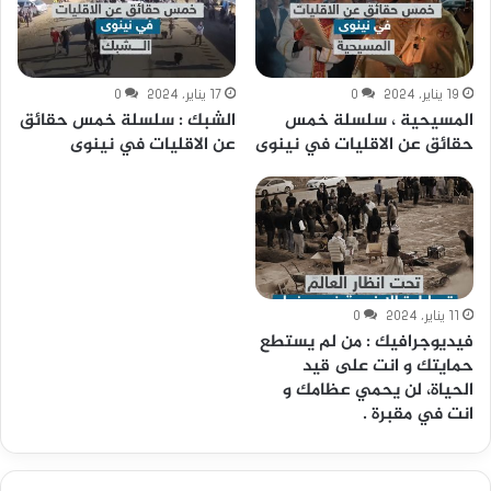
19 يناير، 2024
0
17 يناير، 2024
0
المسيحية ، سلسلة خمس
الشبك : سلسلة خمس حقائق
حقائق عن الاقليات في نينوى
عن الاقليات في نينوى
11 يناير، 2024
0
فيديوجرافيك : من لم يستطع
حمايتك و انت على قيد
الحياة، لن يحمي عظامك و
انت في مقبرة .