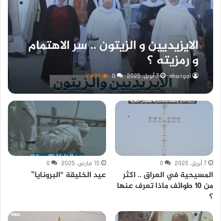
الايزيديين و الزيتون .. سر الاهتمام
و رمزيته ؟
shangal
7 أبريل، 2025
0
1٬496
7 أبريل، 2025
0
15 مارس، 2025
0
المسيحية في العراق .. اكثر
عيد الخليقة “البرونايا”
من 10 طوائف ماذا تعرف عنها
؟