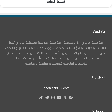
تحميل المزيد
من نحن
مؤسسة ايزيدي 24 الاعلامية ، مؤسسة اعلامية مستقلة من اي تحيز
سياسي او حزبي او مؤسساتي. خاصة بشؤون الاقليات في العراق و بالاخص
في محافظتي دهوك و نينوى. تأسست عام 2018 على يد مجموعة من
الصحفيين الايزيديين الذين كانوا يعملون سابقاً في قنوات فضائية و
مؤسسات اعلامية كوردية و عراقية و عالمية.
اتصل بنا
info@ezidi24.com
X
فيسبوك
يوتيوب
انستقرام
تيلقرام
‫TikTok
الممولين