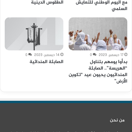
مع اليوم الوطني للتعايش
الطقوس الدينية
السلمي
17 ديسمبر، 2023
0
14 ديسمبر، 2023
0
بدأوا يومهم بتناول
الصابئة المندائية
“الهريسة”.. الصابئة
المندائيون يحيون عيد “تكوين
الأرض”
من نحن