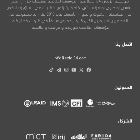
مؤسسة ايزيدي 24 الاعلامية ، مؤسسة اعلامية مستقلة من اي تحيز
سياسي او حزبي او مؤسساتي. خاصة بشؤون الاقليات في العراق و بالاخص
في محافظتي دهوك و نينوى. تأسست عام 2018 على يد مجموعة من
الصحفيين الايزيديين الذين كانوا يعملون سابقاً في قنوات فضائية و
مؤسسات اعلامية كوردية و عراقية و عالمية.
اتصل بنا
info@ezidi24.com
X
فيسبوك
يوتيوب
انستقرام
تيلقرام
‫TikTok
الممولين
الشركاء