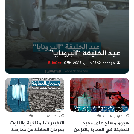
عيد الخليقة “البرونايا”
shangal
15 مارس، 2025
0
5٬109
9 مارس، 2024
0
17 ديسمبر، 2023
0
هجوم مسلح على معبد
التغييرات المناخية والتلوث
للصابئة في العمارة بالتزامن
يحرمان الصابئة من ممارسة