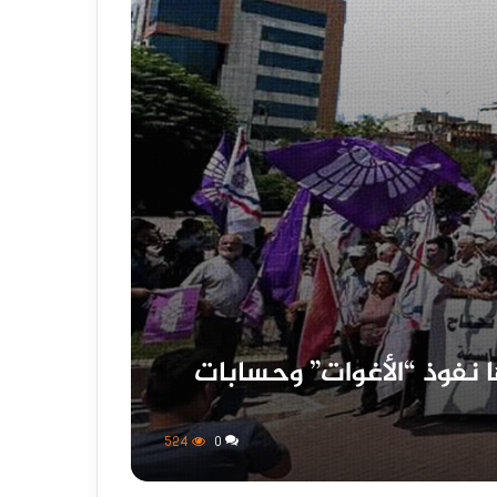
 نفوذ “الأغوات” وحسابات
524
0