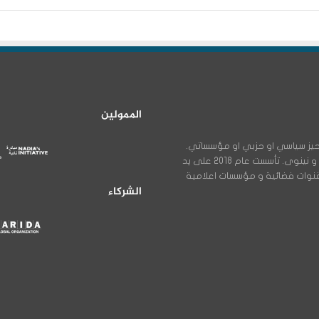
الممولين
ن اي تحيز سياسي او حزبي او مؤسساتي.
خاصة بشؤون الاقليات في العراق و بالاخص في محافظتي دهوك و نينوى. تأسست عام 2018 على يد
 قنوات فضائية و مؤسسات اعلامية
الشركاء