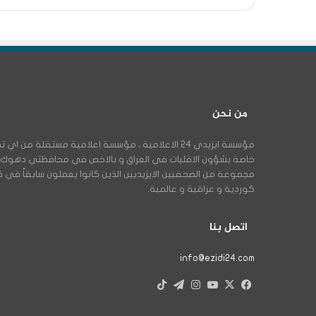
من نحن
مؤسسة ايزيدي 24 الاعلامية ، مؤسسة اعلامية مستقلة م
مجموعة من الصحفيين الايزيديين الذين كانوا يعملون سابقاً في
كوردية و عراقية و عالمية.
اتصل بنا
info@ezidi24.com
X
فيسبوك
يوتيوب
انستقرام
تيلقرام
‫TikTok