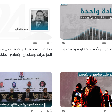
0
8 مايو، 2026
احدة… ونُصب تذكارية متعددة
تحالف القضية الايزيدية ، بين م
المؤامرات وسندان الإصلاح الداخ
0
15 ديسمبر، 2025