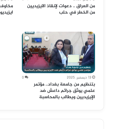
من العراق .. دعوات لإنقاذ الايزيديين
مخاوف م
من الخطر في حلب
ايزيديو
13 ديسمبر، 2025
0
بتنظيم من جامعة بغداد.. مؤتمر
علمي يوثّق جرائم داعش ضد
الإيزيديين ويطالب بالمحاسبة