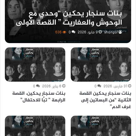
بنات سنجار يحكين “وحدي مع
الوحوش والعفاريت ” القصة الأولى
shangal
9 مايو، 2026
0
636
31 مارس، 2026
0
6 يناير، 2026
0
بنات سنجار يحكين القصة
بنات سنجار يحكين، القصة
الثانية “من البساتين إلى
الرابعة ” تبًّا للاحتفال”
غرف الدم”