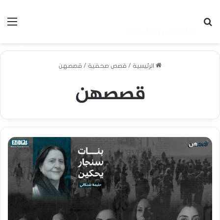
بحث عن
الق
الرئيسية
/
قصص صحفية
/
قصصهن
قصصهن