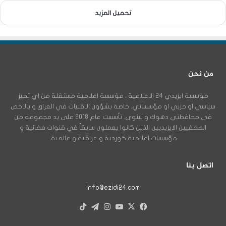
تحميل المزيد
من نحن
مؤسسة ايزيدي 24 الاعلامية ، مؤسسة اعلامية مستقلة من اي تحيز
سياسي او حزبي او مؤسساتي. خاصة بشؤون الاقليات في العراق و بالاخص
في محافظتي دهوك و نينوى. تأسست عام 2018 على يد مجموعة من
الصحفيين الايزيديين الذين كانوا يعملون سابقاً في قنوات فضائية و
مؤسسات اعلامية كوردية و عراقية و عالمية.
اتصل بنا
info@ezidi24.com
X
فيسبوك
يوتيوب
انستقرام
تيلقرام
‫TikTok