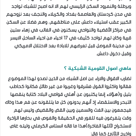
وبرطلة والنمرود السكن الرئيسي لهم الا انه اصبح للشبك تواجد
في مدن كردستان والعاصمة بغداد والكربلاء والنجف بعد نزوحهم
الكبير عقب استيلاء داعش على مناطقهم، وهم فضلا عن السكن
في مراكز الأقضية والنواحي يسكنون في الغالب في زهاء ستين
قرية وكان لهم تواجد كثيف في ١٧ احياء من احياء الساحل الايسر
من مدينة الموصل قبل تعرضهم للابادة بعد الاحتلال الامريكي
وقبل دخول داعش.
ماهي اصول القومية الشبكية ؟
تضارب الاقوال والاراء عن اصل الشبك من الذين تصدو لهذا الموضوع
فقالوا واكثروا القول فشرقوا وغربوا من غير طائل فكانوا كحاطب
بليل و(هؤلاء إنما يكتبون عن أهلي قواصي البلاد كتابة ينقصها
التبحر والاستقصاء إذ أنهم يدونون كل ما يتلقونه عن فم هذا وذاك
فيجمعون بين الغث والسمين وبين القض والقضيض وليس لهم
وقت يتفرغون فيه للغور في الحقيقة والغوص في بحارها الزاخرة
لاستخراج لآلئها الفاخرة)هذا ما قاله انستاس الكرملي وليته غاص
واخرج اللآلئ كما قال: