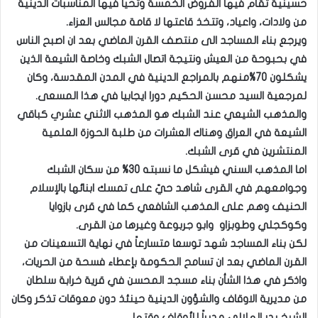
حسينية تقام فيها الفروض الخمسة وتحيا فيها المناسبات الدينية
من ولادات، واعياد، وتتخذ قاعتها لا قامة مجالس العزاء.
ويرجع بناء المساجد الى منتصف القرن الماضي بعد ان اصبح الناس
في بحبوحة من العيش ونتيجة اتصال الشبك وخاصة الشيعة الذين
يشكلون 70%منهم بالمراجع الدينية في المدن المقدسة، وكان
لمرجعية السيد محسن الحكيم دورا ايجابيا في هذا المسعى.
والمذهب الشيعي عند الشبك هو المذهب الاثني عشري كباقي
الشيعة في العراق وهناك العشرات من طلبة الحوزة العلمية
المنتشرين في قرى الشبك.
اما المذهب السني فيشكل ما نسبته 30% من سكان الشبك
وجوامعهم في القرى شاهد حيّ على تمسك ابنائها بالإسلام
الحنيف وهم على المذهب الشافعي كما في قرى بازوايا
وكوكجلي وطوبزاو وابو جربوعة وغيرها من القرى.
لكن بناء المساجد شهد توسعا متسارعاً في نهاية التسعينات من
القرن الماضي بعد ان تسامح الحكومة بإعطاء فسحة من الحريات،
واذكر في هذا الشأن بناء مسجد المحسن في قرية خرابة سلطان
من مديرية الاوقاف والشؤون الدينية حينئذ دون معوقات تذكر وكان
الشيخ بدر الهلالي مديراً للأوقاف وقتها.