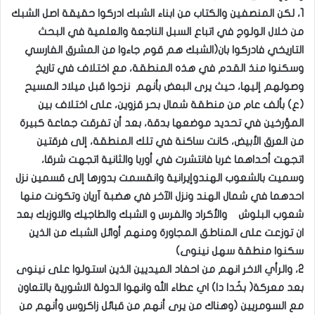
1، لكن المنصفين والكتاب من ابناء الشبك ادركوا حقيقة اصل الشبك
من خلال الولوج في اتباع السبل الناجعة والعلمية في البحث
التاريخي فادركوا بان(الشبك هم قوم جاءوا من المشرق الفارسي
وسكنوا منذ القدم في هذه المنطقة، مع اختلاف في تاريخ
وصولهم إليها، حيث يرى البعض بأنهم نزحوا قبل ميلاد المسيح
(ع) بألف عام من منطقة شمال بحر قزوين، على اختلاف بين
المؤرخين في تحديد موضعها بدقة، بعد أن تفرقت جماعة كبيرة
من العرق الأبيض، كانت ساكنة في تلك المنطقة، إلى فرقتين
اتجهت أحداهما غربا فانتشرت في أوربا والثانية اتجهت شرقا،
وسميت بالشعوب الهندوإيرانية وانقسمت بدورها إلى قسمين نزل
احدهما في شمال الهند ونزل الآخر في هضبة آريان وتكونت منها
شعوب البلوش والأكراد والفرس و الشبك والطاجيك والاوزبك بعد
ان توزعت على المناطق المجاورة ومنهم أوائل الشبك من الذين
سكنوا منطقة سهل نينوى)
2، والرأي الاخر انهم من احفاد الميديين الذين استولوا على نينوى
بعد معركة( بخُدا دا) اي عطاء الله وانهوا الدولة الاشورية بالتعاون
مع السومريين (وهناك من يرى أنهم من قبائل زاكروس وأنهم من