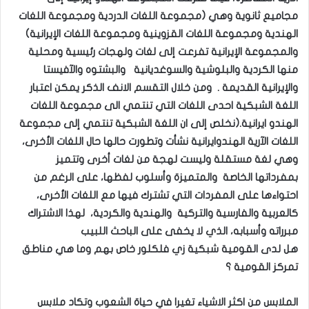
مجاميع ثانوية وهي (مجموعة اللغات الدردية ومجموعة اللغات
الهندية ومجموعة اللغات القزوينية ومجموعة اللغات الإيرانية)
والمجموعة الإيرانية تفرعت إلى لغات ولهجات رئيسية ومحلية
منها الكردية والبلوشية والسوغديانية والبشتوه والآفيستا
والإيرانية القديمة . ومن خلال التقسم الانف الذكر يمكن اعتبار
اللغة الشبكية احدى اللغات التي تنتمي الى مجموعة اللغات
الهندو ايرانية.(نخلص إلى ان اللغة الشبكية تنتمي إلى مجموعة
اللغات الآرية الهندوايرانية نشأت وتطورت حالها حال اللغات الأخرى،
وهي لغة مستقلة وليست لهجة من لغات أخرى وتتميز
بمفرداتها الخاصة والمتميزة وأسلوب لفظها، على الرغم من
احتواءها على المفردات التي تشترك فيها مع اللغات الأخرى،
كالعربية والفارسية والتركية والهندية والكردية، لهذا الاشتراك
مبرراته وأسبابه، الذي لا يخفى على الباحث اللبيب
هل لدى القومية شبكية زي فلكلور خاص بهم وما هي مناطق
تمركز القومية ؟
الملابس من اكثر الاشياء تغيرا في حياة الشعوب وتكاد ملابس