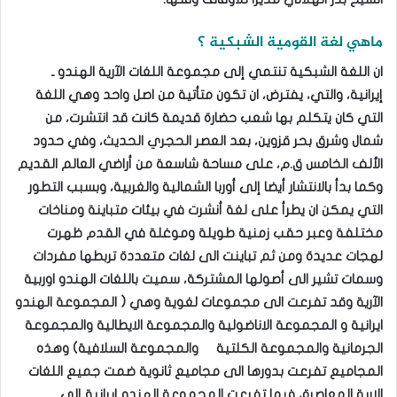
ماهي لغة القومية الشبكية ؟
ان اللغة الشبكية تنتمي إلى مجموعة اللغات الآرية الهندو ـ
إيرانية، والتي، يفترض، ان تكون متأتية من اصل واحد وهي اللغة
التي كان يتكلم بها شعب حضارة قديمة كانت قد انتشرت، من
شمال وشرق بحر قزوين، بعد العصر الحجري الحديث، وفي حدود
الألف الخامس ق.م، على مساحة شاسعة من أراضي العالم القديم
وكما بدأ بالانتشار أيضا إلى أوربا الشمالية والغربية، وبسبب التطور
التي يمكن ان يطرأ على لغة أنشرت في بيئات متباينة ومناخات
مختلفة وعبر حقب زمنية طويلة وموغلة في القدم ظهرت
لهجات عديدة ومن ثم تباينت الى لغات متعددة تربطها مفردات
وسمات تشير الى أصولها المشتركة، سميت باللغات الهندو اوربية
الآرية وقد تفرعت الى مجموعات لغوية وهي ( المجموعة الهندو
ايرانية و المجموعة الاناضولية والمجموعة الايطالية والمجموعة
الجرمانية والمجموعة الكلتية والمجموعة السلافية) وهذه
المجاميع تفرعت بدورها الى مجاميع ثانوية ضمت جميع اللغات
الارية المعاصرة، فيما تفرعت المجموعة الهندو إيرانية إلى