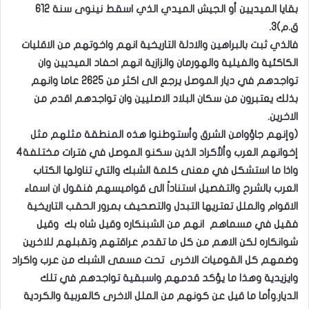
بقايا الميديين أو الجيش الميدي الذي اسقط نينوى سنة 612
ق.م)3.
فالذي ثبت بالبراهين والادلة التاريخية انهم واخوتهم من الاقليات
الكاكئية والفيلية والهورمان والزازية انهم احفاد الميديين وان
تواجدهم في ديار الموصل يرجع الى اكثر من 2625 عاما وانهم
بذلك يعتبرون من سكان البلاد الاصليين وان تواجدهم اقدم من
الاخرين.
(وإنهم جاؤوامن الشرق وأستوطنوا هذه المنطقة مثلهم مثل
إخوانهم العرب وألأكراد الذين سكنو الموصل في فترات مختلفة4
واذا ما استشكل في معنى كلمة الشبك والتي تناولها الكتاب
العرب بالشرح والتفصيل استناداً الى قواميسهم فنقول ان اسماء
الاقوام والملل تعتريها التبدل والتصحيف بمرور الحقب التاريخية
فقيل في مسماهم انهم من الشبنكاره وقيل شاه بك وقيل
شوانكاره لكن الاهم من كل ما تقدم عراقتهم وتقبلهم للاخرين
وضمهم كل القوميات الاخرى تحت مسمى الشبك من عرب واكراد
وايزيدية وهذا ما يؤكد قدمهم واسبقية تواجدهم في تلك
الديار.وأما ما قيل عن كونهم من الملل الاخرى كالعربية والكردية