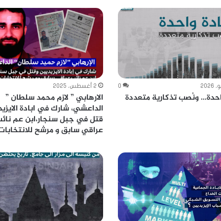
0
2 أغسطس، 2025
احدة… ونُصب تذكارية متعددة
الارهابي ” لازم محمد سلطان ”
الداعشي، شارك في ابادة الايزيد
قتل في جبل سنجار،ابن عم نائ
عراقي سابق و مرشح للانتخابات حا