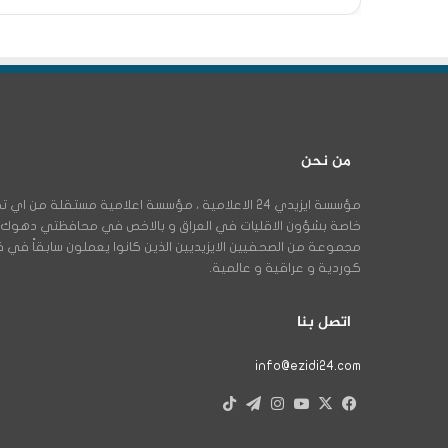
من نحن
مؤسسة ايزيدي 24 الاعلامية ، مؤسسة اعلامية مستقلة م
مجموعة من الصحفيين الايزيديين الذين كانوا يعملون سابقاً في
كوردية و عراقية و عالمية.
اتصل بنا
info@ezidi24.com
X
فيسبوك
يوتيوب
انستقرام
تيلقرام
‫TikTok