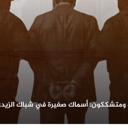
ومتشككون: أسماك صغيرة في شباك الزيدي،