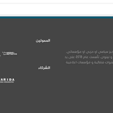
الممولين
ن اي تحيز سياسي او حزبي او مؤسساتي.
خاصة بشؤون الاقليات في العراق و بالاخص في محافظتي دهوك و نينوى. تأسست عام 2018 على يد
 قنوات فضائية و مؤسسات اعلامية
الشركاء