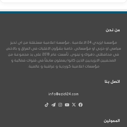
من نحن
مؤسسة ايزيدي 24 الاعلامية ، مؤسسة اعلامية مستقلة من اي تحيز
سياسي او حزبي او مؤسساتي. خاصة بشؤون الاقليات في العراق و بالاخص
في محافظتي دهوك و نينوى. تأسست عام 2018 على يد مجموعة من
الصحفيين الايزيديين الذين كانوا يعملون سابقاً في قنوات فضائية و
مؤسسات اعلامية كوردية و عراقية و عالمية.
اتصل بنا
info@ezidi24.com
X
فيسبوك
يوتيوب
انستقرام
تيلقرام
‫TikTok
الممولين