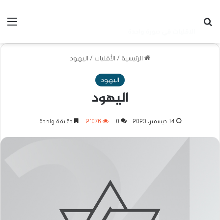
بحث عن
الق
الرئيسية
/
الأقليات
/
اليهود
اليهود
اليهود
14 ديسمبر، 2023
0
2٬076
دقيقة واحدة