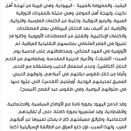
الرشيد، والمعروفة بالعربية – اليهودية، وهي قريبة من لهجة أهل
تكريت، ولهجة أهل الموصل. وهي مليئة بالمفردات التوراتية
العبرية، والرموز التوراتية، وخليط من الكلمات الفارسية، والتركية،
والآرامية، ثم أضيف بعد الاحتلال البريطاني بعض المصطلحات
والكلمات الإنكليزية، والقليل من المصطلحات الأوروبية. وكانوا قد
تميزوا في العصر العثماني بملابسهم التقليدية العراقية، ثم
الأوروبية في العهد الملكي، وبمحافظتهم على قدسية يوم
السبت- (الشبات)، والأعياد الدينية المقدسة، وبطعامهم من اللحم
الحلال (الكاشير)، وعدم استعمال الحليب ومشتقاته مع اللحم،
وأيضا من خلال طقوس ديانتهم في أعيادهم، وتوقهم الديني
العميق لمدينتهم الروحية، أورشليم (القدس)، التي عبّروا عنها
في صلواتهم اليومية، وفي طقوس عيد الفصح (البيسح).
وقد اندمج اليهود بصورة تامة مع الأوضاع السياسية، والاجتماعية،
والاقتصادية، وقد استعربوا بصورة كاملة، حتى أن تقاليدهم
الاجتماعية، وطرائق معيشتهم كان لا يمكن تمييزها عن أقرانهم
العرب. ولهذا السبب، فإن خلو العراق من الطائفة الإسرائيلية (كما