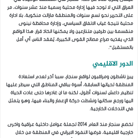
العراق التي لا توجد فيها إدارة محلية رسمية منذ عشر سنوات، مر
على التحرير نحو تسع سنوات والمنطقة مازالت منكوبة، بلا ادارة
محلية نتيجة غياب الاتفاق السياسي، وإدارة محافظة نينوى
منقسمة بين طرفين متنازعين ولا يمكنها اتخاذ قرار. هذا الواقع
الذي يغذيه صراع مصالح القوى الكبيرة، يُفقد الناس أي أمل
بالمستقبل”.
الدور الاقليمي
يبرز ناشطون ومراقبون لواقع سنجار، سببا آخر لعدم استعادة
المنطقة لحياتها السابقة، أسوة بباقي المناطق التي سيطر عليها
تنظيم داعش لسنوات أطول، لكنه ما ان غادرها حتى عادت الحياة
اليها ورجع سكانها ونشطت حركة الإعمار والبناء فيها، وهو يتمثل
في التدخلات الخارجية.
تخضع سنجار منذ العام 2014 لجملة عوامل داخلية عراقية واخرى
خارجية اقليمية، فرضها النفوذ الايراني في المنطقة من خلال