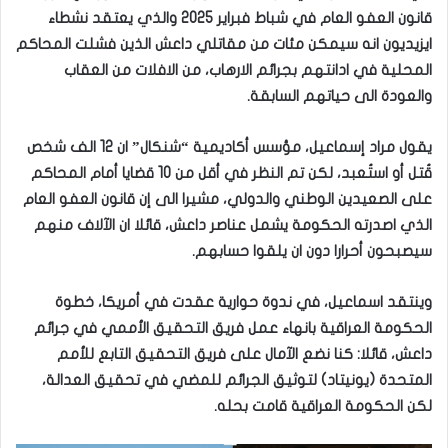
قانون العفو العام في شباط فبراير 2025 والذي يعتقد نشطاء
ايزيديون انه سيمكن مئات من مقاتلي داعش الذين فشلت المحاكم
المحلية في ادانتهم بجرائم الارهاب، من الافلات من العقاب
والعودة الى حياتهم السابقة.
يقول مراد إسماعيل، مؤسس أكاديمية “شنكال” ان 12 الف شخص
قُتل أو استُعبد، لكن تم النظر في أقل من 10 قضايا أمام المحاكم
على الصعيدين الوطني والدولي، مشيرا الى إن قانون العفو العام
الذي اصدرته الحكومة يشمل عناصر داعش، قائلا ان الآلاف منهم
سيصبحون أحرارا دون ان يلقوا حسابهم.
وينتقد اسماعيل، في ندوة حوارية عقدت في أمريكا، خطوة
الحكومة العراقية بانهاء عمل فريق التحقيق الأممي في جرائم
داعش، قائلا: كنا نضع الآمال على فريق التحقيق التابع للأمم
المتحدة (يونيتاد) لتوثيق الجرائم للمضي في تحقيق العدالة،
لكن الحكومة العراقية قامت بحله.