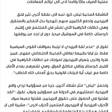
عملية الصرف بطئاً واضحاً أدى الى تراكم المعاملات.
الناشطة المدنية ليلى كرو، تنبه الى نقطة أخرى تثير قلق
الايزيديين وتدفع الكثيرين منهم للهجرة بدل التفكير بالاستقرار،
وهي خطابات الكراهية التي تنتشر في المجتمع في إقليم
كردستان، خاصة في السوشيال ميديا، دون ان تجد من يوقفها.
تقول ان “عدم ثقة الايزيدي لا ترتبط بمواقف القوى السياسية
فقط، بل ايضا بطبيعة تعاطي المحيط الاجتماعي معهم، فبين
فترة واخرى يتعرض الايزيديون لموجات من خطابات الكراهية في
اقليم كردستان وباقي مناطق العراق، وهي تشعرهم بعدم الأمان،
خاصة مع غياب أية اجراءات قانونية بحق أصحاب ذلك الخطاب”.
وتحمل “ليلى” مثل نشطاء آخرين، جزءا من مسؤولية تردي واقع
الايزيدية، لممثليهم في الدولة من مسؤولين ونواب. تقول :”لقد
فشلوا في الحصول على حقوق الايزيديين، فشلوا جميعا سواء
الأحزاب الايزيدية أو الايزيديون المنتمين لأحزاب اخرى”، مشيرة الى ان
الفشل هو النتيجة المتوقعة لإنقساماتهم وتفضيلهم