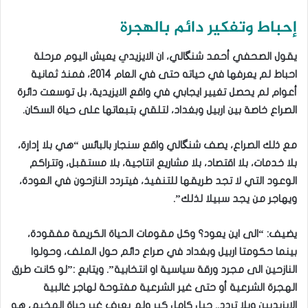
إحباط وتفكير دائم بالهجرة
يقول الصحفي أحمد شنگالي، ان الايزيدي يعيش اليوم مرحلة
احباط لم يعرفها في حياته حتى في العام 2014، فمنذ ثمانية
أعوام لم يحصل تغيير ايجابي في واقع الايزيدية، بل توسعت دائرة
الصراع خاصة بين اربيل وبغداد، لتلقي بتبعاتها على حياة السكان.
مع ذلك الصراع، يصف شنگالي واقع سنجار بالبائس “هي بلا إدارة،
بلا خدمات، بلا اقتصاد، بلا مشاريع انتاجية، بلا مستقبل، وتتراكم
الوعود التي لا تجد طريقها للتنفيذ، فيتردد النازحون في العودة،
ويهاجر من يجد سبيلا لذلك”.
يضيف: “الى اين يعود؟ وكل مقومات الحياة الكريمة مفقودة،
بينما حكومتا اربيل وبغداد في صراع دائم حول الملف، وحولوا
النازحين الى مجرد ورقة سياسية او انتخابية”. ويتابع :”لو كانت طرق
الهجرة الشرعية أو حتى غير الشرعية مفتوحة لهاجر غالبية
الايزيديين وبلا تردد.. جيل كامل كبر ولم يعرف غير حياة المخيم، هو