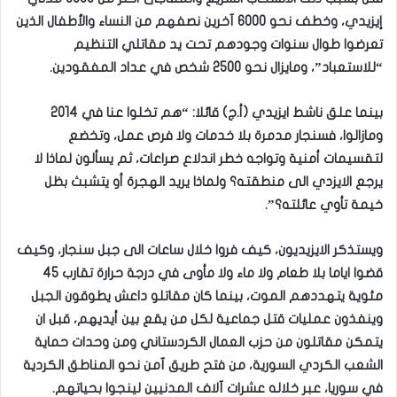
إيزيدي، وخطف نحو 6000 آخرين نصفهم من النساء والأطفال الذين
تعرضوا طوال سنوات وجودهم تحت يد مقاتلي التنظيم
“للاستعباد”، ومايزال نحو 2500 شخص في عداد المفقودين.
بينما علق ناشط ايزيدي (أ.ج) قائلا: “هم تخلوا عنا في 2014
ومازالوا، فسنجار مدمرة بلا خدمات ولا فرص عمل، وتخضع
لتقسيمات أمنية وتواجه خطر اندلاع صراعات، ثم يسألون لماذا لا
يرجع الايزدي الى منطقته؟ ولماذا يريد الهجرة أو يتشبث بظل
خيمة تأوي عائلته؟”.
ويستذكر الايزيديون، كيف فروا خلال ساعات الى جبل سنجار، وكيف
قضوا اياما بلا طعام ولا ماء ولا مأوى في درجة حرارة تقارب 45
مئوية يتهددهم الموت، بينما كان مقاتلو داعش يطوقون الجبل
وينفذون عمليات قتل جماعية لكل من يقع بين أيديهم، قبل ان
يتمكن مقاتلون من حزب العمال الكردستاني ومن وحدات حماية
الشعب الكردي السورية، من فتح طريق آمن نحو المناطق الكردية
في سوريا، عبر خلاله عشرات آلاف المدنيين لينجوا بحياتهم.