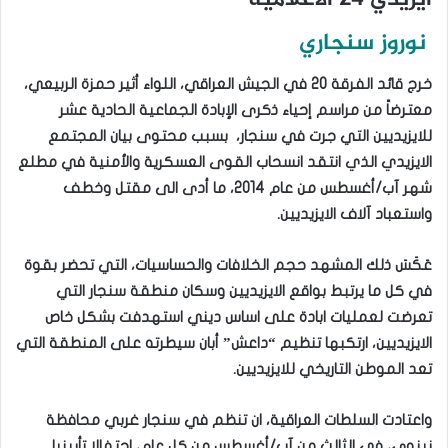
ايزيدي 24 الاعلامية
نوروز سنجاري
خرج قائد الفرقة 20 في الجيش العراقي، اللواء أثير حمزة الربيعي،
معترضاً من مراسم إحياء ذكرى الإبادة الجماعية الحادية عشر
للايزيديين التي جرت في سنجار، بسبب محتوى بيان المجتمع
الايزيدي الذي انتقد انسحاب القوى العسكرية والأمنية في مطلع
شهر آب/أغسطس من عام 2014، ما أدى الى مقتل وخطف
واستعباد آلاف الايزيديين.
عَكَسَ ذلك المشهد حجم الخلافات والحساسيات، التي تحضر بقوة
في كل ما يرتبط بواقع الايزيديين وسكان منطقة سنجار التي
تعرضت لعمليات ابادة على اساس ديني استهدفت بشكل خاص
الايزيديين، ارتكبها تنظيم “داعش” أبان سيطرته على المنطقة التي
تعد الموطن التاريخي للايزيديين.
واعتادت السلطات العراقية، ان تنظم في سنجار غربي محافظة
نينوى، في الثالث من آب/أغسطس من كل عام، احتفالا تأبينيا