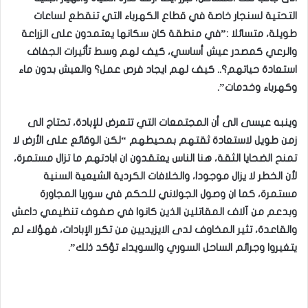
التحتية لسنجار خاصة في قطاع الكهرباء التي تنقطع لساعات
طويلة، متسائلا :”في منطقة كان سكانها يعتمدون على الزراعة
والرعي كمصدر عيش أساسي، كيف لهم وسط تأثيرات الجفاف
استعادة حياتهم؟.. كيف لهم ايجاد فرص عمل؟ والعيش بدون ماء
وكهرباء وخدمات”.
وينبه عيسى الى أن المجتمعات التي تتعرض للإبادة، تحتاج الى
زمن طويل لاستعادة ثقتهم بمحيطهم “لكن الوقائع على الأرض لا
تمنح الضحايا الثقة، هنا الناس يعتقدون ان ابادتهم ما تزال مستمرة،
لأن الخطر لا يزال موجودا، والخلافات الكردية الشيعية السنية
مستمرة، كما ان وصول الجولاني للحكم في سوريا المجاورة
وبدعم من آلاف المقاتلين الذين كانوا في صفوف تنظيمي داعش
والقاعدة، تثير المخاوف لدى الايزيديين من تكرر الإبادات، فهؤلاء لم
يتغيروا وجرائم الساحل السوري والسويداء تؤكد ذلك”.