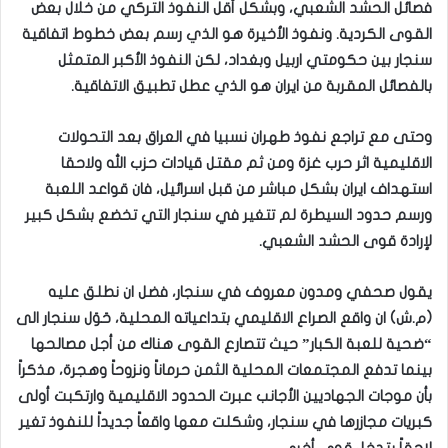
فصائل الحشد الشعبي، وبشكل أقل النفوذ التركي من خلال بعض
القوى الكردية. ونفوذ الأخيرة هو الذي رسم بعض خطوط اتفاقية
سنجار بين حكومتي اربيل وبغداد، لكن النفوذ الأكبر المتمثل
بالفصائل المقربة من ايران هو الذي عطل تطبيق الاتفاقية.
وحتى مع تراجع نفوذ طهران نسبيا في العراق بعد التحولات
الاقليمية اثر حرب غزة ومن ثم مقتل قيادات حزب الله ولاحقا
استهداف ايران بشكل مباشر من قبل اسرائيل، فان قواعد اللعبة
ورسم حدود السيطرة لم تتغير في سنجار التي تخضع بشكل كبير
لإرادة قوى الحشد الشعبي.
يقول صحفي ومدون معروف في سنجار، فضل ان نطلق عليه
(م.ش) ان واقع الصراع الاقليمي بتداعياته المحلية، حَوَل سنجار الى
“ضحية للعبة الكبار” حيث تتصارع القوى هناك من أجل مصالحها
بينما تدفع المجتمعات المحلية الثمن حرماناً ونزوحاً وهجرة، مذكراً
بأن موجات الجهاديين الأجانب عبرت الحدود الاقليمية وارتكبت أولى
كبريات مجازرها في سنجار، وشكلت معها واقعاً جديداً للنفوذ تغير
لاحقاً بتدخل قوى أخرى.