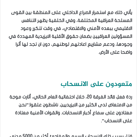
يأتي ذلك مع استمرار الصراع الداخلي على المنطقة بين القوى
المسلحة العراقية المختلفة، وفي الخلفية يظهر التنافس
الاقليمي ببعده الأمني والاقتصادي، في وقت تتكرر وعود
المسؤولين العراقيين بضمان حقوق الأقلية الايزيدية المهددة في
وجودها، ودعم مشاريع اعادتهم لوطنهم، دون ان تجد لها أثرا
واضحا على الأرض.
متعودون على الانسحاب
ردة فعل قائد الفرقة 20، خلال احتفالية العام الحالي، أثارت موجة
من الامتعاض لدى الكثير من الايزيديين. ناشطون علقوا:”نحن
معتادون على سماع أخبار الانسحابات. والقوات الأمنية معتادة
على الانسحاب”.
قتل بسبب ذلك الانسحاب السريع والمفاجئ أكثر من 5000 مدني