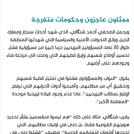
ممثلون عاجزون وحكومات متفرجة
ويحمل الصحفي أحمد شنگالي، الذي شهد أحداث سنجار ومعارك
الجبل ووثق التحولات الأمنية والسياسية التي شهدتها المنطقة
طوال 20 عاما، المسؤولين الايزيديين جزءا كبيرا من مسؤولية فشل
تحسين أوضاع شعبهم وإبراز قضيتهم التي وصلت الى مرحلة فناء
وجودهم على أرضهم.
يقول: “النواب والمسؤولون فشلوا في تمثيل قضية شعبهم
وتحقيق أي من مطالبهم، وأصبحوا أدوات لأحزابهم التي ترفض
الإقرار بمطالب الايزيديين”، عادا عدم وجود قيادة ايزيدية موحدة
“المعضلة الأكبر”.
يضرب شنگالي، مثالا على ذلك “هم ليسوا منقسمين بشأن تحديد
هويتهم القومية فقط، بل حتى في اوليات مطالبهم، التي
تحددها أولويات إنتماءاتهم الحزبية”. ويضيف :”فشلوا حتى في