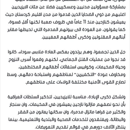
بمشاركة مسؤولين مدنيين وعسكريين فضلا عن مئات الايزيديين
اغلبهم من ذوي الضحايا الذين قدموا من مدن اقليم كردستان حيث
يعيشون كنازحين منذ 11 عاماً في ظروف صعبة لكنها أقل قسوة،
كما يقولون، من العودة الى بيوتهم المدمرة التي تحيطها مقابر
أبنائهم المقتولين وذكرى أطفالهم المغيبين.
جل الذين تجمعوا، وهم يرتدون بعكس العادة ملابس سوداء، كانوا
قد نجوا من عمليات القتل الجماعي، لكنهم وقعوا أسرى النزوح
وحياة المخيمات، وكوابيس استغاثات أطفالهم المختطفين،
ومخاوف عودة “التكفيرين” لمناطقهم واستباحة دمائهم، وسط
تصارع القوى الأمنية مختلفة الولاءات على مناطقهم.
وتشكل ذكرى الإبادة، مناسبة للايزيديين، لتذكير السلطات العراقية
بأن نحو نصفهم مازالوا نازحين يعيشون في المخيمات، وان سنجار
والكثير من قراها ماتزال مدمرة، وان سكانها يعانون من الفقر
والبطالة، ويفتقدون للخدمات الصحية والبلدية والتعليمية، بينما
ينتظر الآلاف دورهم في قوائم تقديم التعويضات.