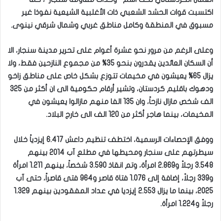
اكتسبت قوات الحشد الشعبي ذات الأغلبية الشيعية نفوذا غير
مسبوق في المنطقة وكامل مناطق غربي وشمال شرقي نينوى.
وعلى الرغم من مرور نحو عشرة أعوام على تحرير مدينة سنجار، الا
أن السكان العائدين يقدرون بنحو 35% من مجموع النازحين فقط، ولا
يزال 65% يعيشون في مخيمات تتوزع بشكل خاص على مناطق زاخو
ودهوك باقليم كردستان، وتشير أرقام حكومية الى ان أكثر من 325
الف شخص مازال نازحاً، وان 135 الفا منهم مازالوا يعيشون في
المخيمات، بينما هاجر أكثر من 120 الف الى خارج البلاد.
ووفق الإحصاءات الرسمية، اختطف تنظيم داعش 6.417 إيزدياً خلال
سيطرتهم على سنجار ومحيطها في مطلع آب 2014 بينهم
3.548 رجلاً و2.869 امرأة، وتم انقاذ 3.590 شخصاً، بينهم 1.211 امرأة
و339 رجلاً، إضافة إلى 1.076 فتاة قاصر و964 فتى قاصراً، حتى آب
2025، بينما ما يزال 2.553 إيزديا في عداد المفقودين بينهم 1.329
رجلاً و1.224 امرأة.