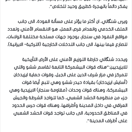
يفكر دائماً بالهجرة كطريق وحيد للخلاص”.
ويرى شنگالي، ان أكثر ما يؤثر على مسألة العودة، الى جانب
الملف الخدمي وانعدام فرص العمل، هو الانقسام الأمني وتعدد
مواقع النفوذ في سنجار، بوجود جهات مسلحة مختلفة الولاءات،
تتصارع فيما بينها، الى جانب التدخلات الخارجية (التركية- الايرانية).
ويحدد شنگالي خارطة التوزيع الأمني على الأرض التأريخية
للايزيديين:”هناك قوات البيشمركة التابعة لقاسم ششو والتي
تتمركز في مزار شرف الدين على الجبل، وقوات حماية ايزيدخان
(أسايش ايزيدخان) بقيادة حيدر ششو وهي تتبع أيضا قوات
البيشمركة، وهناك قوات وحدات (مقاومة سنجار) الايزيدية وهي
جزء من منظومة الحشد الشعبي، كما تتواجد الشرطة والجيش
العراقي في داخل المدينة وأطرافها، وهناك قوات حرس الحدود
في المناطق الحدودية، الى جانب تواجد قوات الحشد الشعبي
على أطراف المدينة”.