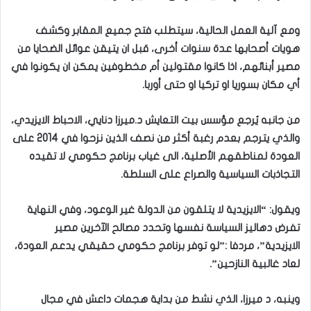
ومع آلية العمل الحالية، سيتطلب فتح جميع المقابر وكشف
هويات أصحابها عدة سنوات أخرى، قبل ان يتيقن عوائل الضحايا من
مصير أبنائهم، اذا كانوا مقتولين أم مخطوفين يمكن ان يكونوا في
أي مكان بسوريا او تركيا او حتى أوربا.
من جانبه يُرجع مؤسس بيت التعايش د.ميرزا دنايي، الاحباط الايزيدي،
والذي يترجم بعدم رغبة أكثر من نصف الذين نزحوا في 2014 على
العودة لمناطقهم الأصلية، الى غياب برنامج حكومي لا تقيده
التجاذبات السياسية والصراع على السلطة.
ويقول: “الايزيدية لا يتلقون من الدولة غير الوعود، وفي النهاية
تفرض دهاليز السياسة نفسها وتحدد مصالح الآخرين مصير
الايزيدية”، مردفا :”لو توفر برنامج حكومي حقيقي يدعم العودة،
لعاد غالبية النازحين”.
وينبه، د ميرزا، الذي نشط من بداية هجمات داعش في مجال