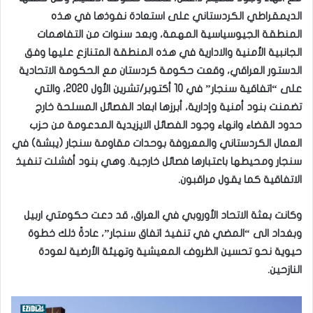
الديمقراطي الكردستاني على استعادة نفوذها في هذه
المنطقة الجيوسياسية المهمة، وبعد سنوات من التفاهمات
الجانبية الأمنية والادارية في هذه المنطقة المتنازع عليها وفق
الدستور العراقي، وقعت حكومة كردستان مع الحكومة الاتحادية
على “اتفاقية سنجار” في 10 أكتوبر/تشرين الأول 2020، والتي
تضمنت بنود أمنية وإدارية، أبرزها ابعاد الفصائل المسلحة خارج
حدود القضاء وانهاء وجود الفصائل الايزيدية المدعومة من حزب
العمال الكردستاني والمعروفة بوحدات مقاومة سنجار (يبشة) في
سنجار ومحيطها باعتبارها فصائل خارجية. وهي بنود أفشلت تنفيذ
الاتفاقية كما يقول مراقبون.
وكانت بعثة الاتحاد الأوروبي في العراق، قد دعت حكومتي اربيل
وبغداد الى “المضي في تنفيذ اتفاق سنجار”، عادةً ذلك خطوة
حيوية نحو تحسين الظروف المعيشية وتهيئة الأرضية لعودة
النازحين.