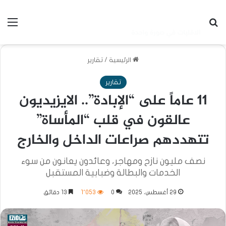
بحث عن
الق
الرئيسية
/
تقارير
تقارير
11 عاماً على “الإبادة”.. الايزيديون
عالقون في قلب “المأساة”
تتهددهم صراعات الداخل والخارج
نصف مليون نازح ومهاجر، وعائدون يعانون من سوء
الخدمات والبطالة وضبابية المستقبل
29 أغسطس، 2025
0
1٬053
13 دقائق