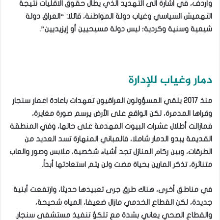
وأردف، في اشارة الى التهديد الذي يطال حقوق الاقليات نتيجة
التهميش السياسي وغياب دولة المواطنة، قائلا: “العراق دولة
شيعية وسنية وكردية؛ ليس دولة مسيحيين أو إيزيديين”.
دمار وغياب للإدارة
منذ 2017 يلقي المسؤولون العراقيون تعهدات باعادة اعمار سنجار
وقراها المدمرة، لكن الواقع على الأرض يرسم صورة مغايرة،
فمازالت أطلال عشرات البيوت المهدمة على حالها، وفي المنطقة
القديمة يبدو الدمار شاملا، فالمباني المنهارة تسد العديد من
الطرقات، وبين ركام المنازل تجد أشياء شخصية، ملابس وصور والعاب
متناثرة، تذكر المارين بحياة مضت ولن يتم استعادتها أبداً.
في مناطق أخرى، هناك طرق جرى تعبيدها حديثا، وارتفعت أبنية
جديدة، لكن القطاع الخدمي مازال ضعيفا، المياه شحيحة،
والقطاع الصحي يعاني بشدة مع تلكؤ تنفيذ مستشفى سنجار.