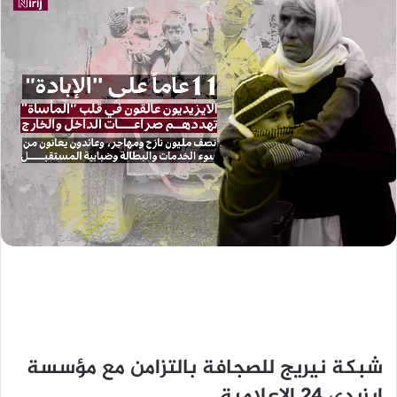
شبكة نيريج للصجافة بالتزامن مع مؤسسة