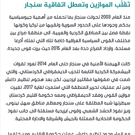
تَقَلُب الموازين وتعطل اتفاقية سنجار
منذ العام 2003 تحولت سنجار بما تحمله من أهمية جيوسياسية
بحكم وجودها على الحدود السورية ولقربها من تركيا وكونها
نقطة فصل بين المناطق الكردية والعربية، الى منطقة صراع بين
مختلف القوى السياسية العراقية خاصة تلك التي تملك أذرعا
مسلحة، وازداد الصراع حدة بعد العام 2015 حيث برزت قوى جديدة.
كانت الهيمنة الأمنية في سنجار حتى العام 2014 تعود لقوات
البيشمركة الكردية التابعة للحزب الديمقراطي الكردستاني، والتي
ضمت في صفوفها مقاتلين ايزديين، لكن بعد هجوم تنظيم داعش
ومن ثم عمليات تحرير المنطقة التي استمرت لغاية 2017، تغيرت
موازين القوى وفقد الديمقراطي ومعه حكومة اقليم كردستان
سيطرتها شبه المطلقة على سنجار ومعظم مناطق سهل نينوى،
وبرز نفوذ الحشد الشعبي وقوى ايزيدية مستقلة الى جانب نفوذ
الحكومة الاتحادية الممثلة بالجيش والشرطة والادارة المحلية.
مع انهاء وجود تنظيم داعش، عملت حكومة الاقليم ومن خلفها