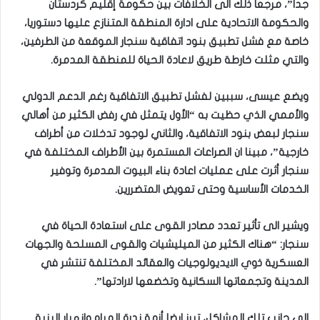
جدا”، مرجعا ذلك الى الخلافات بين حكومة إقليم كردستان
والحكومة الاتحادية على ادارة المنطقة المتنازع عليها دستوريا،
خاصة مع فشل تطبيق بنود اتفاقية سنجار الموقعة من الطرفين،
والتي مثلت خارطة طريق لاعادة الحياة للمنطقة المدمرة.
ويضع عيسى، سببين لفشل تطبيق الاتفاقية رغم الدعم الدولي
والأممي الذي حظيت به “الأول يتمثل في رفض الكثير من أهالي
سنجار لبعض بنود الاتفاقية، والثاني لوجود تدخلات من أطراف
خارجية”، مبينا ان الصراعات المستمرة بين الأطراف المختلفة في
سنجار أثرت على عمليات اعادة بناء البيوت المدمرة وتوفير
الخدمات الأساسية وحتى تعويض المتضررين.
ويشير الى تأثير تعدد مصادر القوى على استعادة الحياة في
سنجار: “هناك الكثير من الميليشيات والقوى المسلحة والجهات
العسكرية ذوي الايديولوجيات والعقائد المختلفة تنتشر في
المدينة وتجمعاتها السكانية وتخضعها لارادتها”.
الى جانب تلك المشاكل، تبرز ايضا أزمة ندرة المياه وانهيار البنية