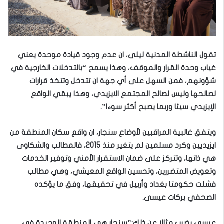
تقول الناشطة المدنية ليلى، ان عدم وجود قيادة موحدة يعني
غياب وحدة القرار والموقف، وهذا يسمح “بالتدخلات الخارجية في
شؤونهم، فمن السهل على أي جهة ان تتدخل وتتخذ قرارات
لصالحها وليس لصالح المجتمع الايزيدي، وهذا يبقي الواقع
الإيزيدي سيئا وربما يصبح أكثر سوءا”.
ويتفق غالبية المراقبين لأوضاع سنجار، ان واقع سكان المنطقة من
ايزيديين وكرد مسلمين لم يتغير منذ 2015، فالمطالب والشكاوى
هي ذاتها، وتتركز على ضمان الاستقرار الأمني وتوفير الخدمات
وتعويض المتضررين، وتحسين الواقع المعيشي، وهي مطالب
فشلت حكومتا بغداد وأربيل في تحقيقها، وفق ما يؤكده
الصحفي بركات عيسى.
عيسى يضرب مثالا عن ذلك:”سنجار هي المنطقة الوحيدة في