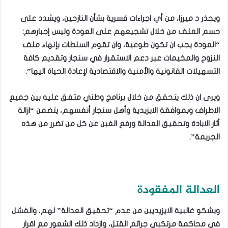
ويحذر د ميرزا، من أي اجراءات قسرية بشأن النازحين، ويشدد على
حسم الملف من خلال تشجيعهم على العودة وليس إجبارهم:
“العودة يجب ان تكون طوعية، وان تقوم السلطات بإنهاء ملف
النزوح والمخيمات عبر دعم الاستقرار في سنجار وتقديم كافة
التسهيلات القانونية والأمنية والاقتصادية لإعادة الحياة اليها”.
ويرى ان ذلك يتحقق من خلال برنامج وطني متفق عليه بين جميع
الاطراف وبموافقة الايزيدية وأهل سنجار أنفسهم، يتضمن “ازالة
أثار الابادة وتحقيق العدالة ورفع الغبن عن كل من تضرر من هذه
الجريمة”.
العدالة المفقودة
ويشكو غالبية الايزيديين من عدم “تحقيق العدالة” لهم، والفشل
في محاكمة مرتكبي جرائم القتل، وازداد ذلك الشعور مع اقرار