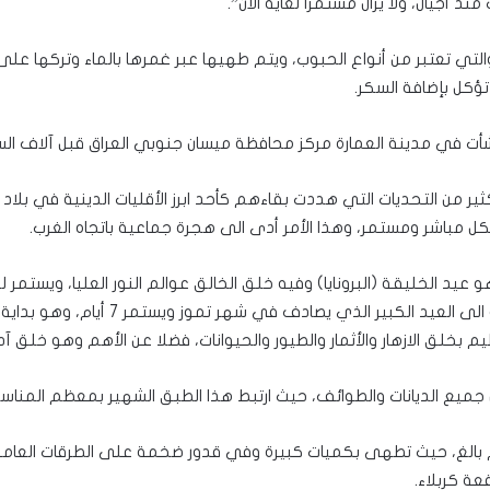
منذ أجيال، ولا يزال مستمرا لغاية الآن”.
تي تعتبر من أنواع الحبوب، ويتم طهيها عبر غمرها بالماء وتركها على
تؤكل بإضافة السكر.
ونشأت في مدينة العمارة مركز محافظة ميسان جنوبي العراق قبل آلاف الس
 أبناء الطائفة المنداية في العراق بعد 2003، الكثير من التحديات التي هددت بقاءهم كأحد ابرز الأقل
 مباشر ومستمر، وهذا الأمر أدى الى هجرة جماعية باتجاه الغرب.
ذكرى الولادة الروحية لنبيهم يحيى بن زكري
يم بخلق الازهار والأثمار والطيور والحيوانات، فضلا عن الأهم وهو خلق آ
ن جميع الديانات والطوائف، حيث ارتبط هذا الطبق الشهير بمعظم المناسبا
بالغ، حيث تطهى بكميات كبيرة وفي قدور ضخمة على الطرقات العامة،
ة كربلاء.