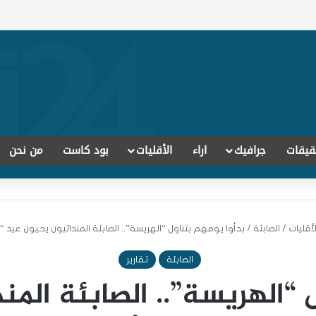
قيقات
جرافيك
اراء
الأقليات
بود كاست
من نحن
لأقليات
/
الصابئة
/
بدأوا يومهم بتناول “الهريسة”.. الصابئة المندائيون يحيون عيد “
الصابئة
تقارير
 “الهريسة”.. الصابئة الم