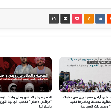
‏Reddit
‏VKontakte
Odnoklassniki
بوكيت
مشاركة عبر البريد
طباعة
اء على أراض مسيحيين في دهوك..
الضحية والجلاد في وطن واحد.. ازمة
ضائية معطلة يحاصرها نفوذ
“عرائس داعش” تغضب الجالية الايزي
ت” وحسابات السياسة
باستراليا