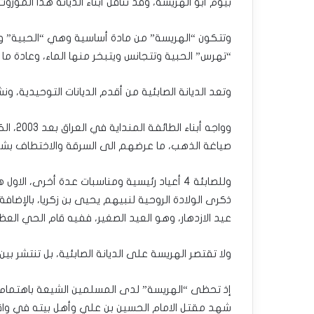
بيوم أبو الهريسة، وقد تناقل أبناء الديانة هذا الموروث 
وتتكون “الهريسة” من مادة أساسية وهي “الحبية” وال
“تهرس” الحبية وتتجانس ويتبخر منها الماء، وعادة ما 
وتعد الديانة الصابئية من أقدم الديانات التوحيدية، 
وواجه
صياغة الذهب، ما عرضهم الى السرقة والاختطاف بشكل
عيد الازدهار، وهو العيد الصغير، ففيه قام الحي العظ
ولا تقتصر الهريسة على الديانة الصابئية، بل تنتشر بي
إذ تحظى “الهريسة” لدى المسلمين الشيعة باهتمام 
شهد مقتل الامام الحسين بن علي وأهل بيته في واقع