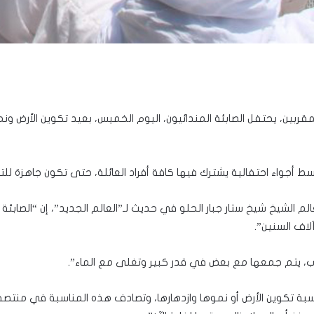
لمقربين، يحتفل الصابئة المندائيون، اليوم الخميس، بعيد تكوين الأرض و
ط أجواء احتفالية يشترك فيها كافة أفراد العائلة، حتى تكون جاهزة للتن
لم الشيخ شيخ ستار جبار الحلو في حديث لـ”العالم الجديد”، إن “الصابئة 
لاف السنين”.
بة تكوين الأرض أو نموها وازدهارها، وتصادف هذه المناسبة في منتص