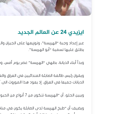
ايزيدي 24 عن العالم الجديد
عبر إعداد وجبة “الهريسة”، وتوزيعها على الجيران وا
يطلق عليها تسمية “أبو الهريسة”.
وبدأ أبناء الديانة، بطهي “الهريسة” عصر يوم أمس، وس
ويقول رئيس طائفة الصابئة المندائيين في العراق والعا
الديانات جميعا في العراق، إذ يعود هذا الموروث الى آ
ويبين الحلو، أن “الهريسة تتكون من 7 أنواع من الحبوب، يتم جمعها مع بعض في قدر كبير وتغلى مع الماء”.
ويضيف أن “طبخ الهريسة لدى الصابئة يكون في مناس