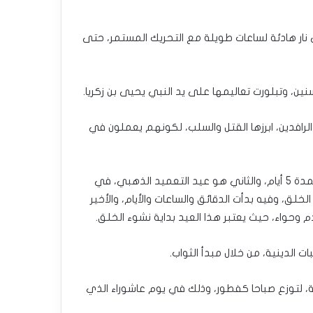
 نار هادئة لساعات طويلة مع التحريك المستمر، حتى
نين، وتبلورت تعاليمها على يد النبي يحيى بن زكريا.
يات الدينية في بلاد الرافدين، ابرزها القتل والسلب، لكونهم يعملون في
وللصابئة 4 أعياد رئيسية ومناسبات عدة أخرى، الاول هو عيد الخليقة (البرونايا) وفيه خلق الخالق عوالم النور العليا، ويستمر لمدة 5 أيام، والثاني هو عيد التعميد الذهبي، في
ا، بالإضافة الى العيد الكبير الذي يصادف في شهر تموز ويستمر 7 أيام، وهو بداية الخلق، وفيه بدأت الدقائق والساعات والأيام، والأخير
دم وحواء، حيث يعتبر هذا العيد بداية نشوء الخلق.
ت الدينية، من خلال مبدأ الثواب.
 لتوزع صباحا كفطور، وذلك في يوم عاشوراء الذي