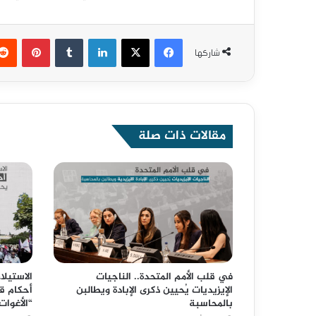
فيسبوك
X
لينكدإن
‏Tumblr
بينتيريست
شاركها
مقالات ذات صلة
في قلب الأمم المتحدة.. الناجيات
الاستيل
الإيزيديات يُحيين ذكرى الإبادة ويطالبن
أحكام ق
بالمحاسبة
“الأغوا