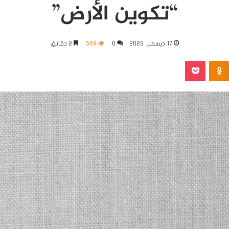
“تكوين الأرض”
17 ديسمبر، 2023
0
569
2 دقائق
Odnoklassniki
بوكيت