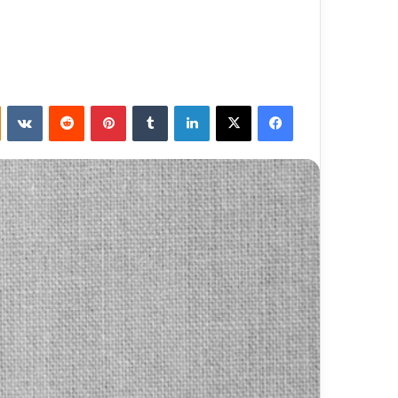
فيسبوك
X
لينكدإن
‏Tumblr
بينتيريست
‏Reddit
‏VKontakte