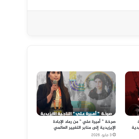
صرخة ” أميرة علي ” من رماد الإبادة
دية
الإيزيدية إلى منابر التغيير العالمي
3 مايو، 2026