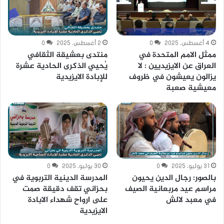
4 أغسطس، 2025
0
2 أغسطس، 2025
0
ممثل الامم المتحدة في
منتدى بعشيقة الثقافي
العراق عن الايزيديين : لا
يُحيي الذكرى الحادية عشرة
يزالون يعيشون في ظروف
للإبادة الايزيدية
معيشية صعبة
31 يوليو، 2025
0
30 يوليو، 2025
0
بالصور: رجال الدين يحيون
المدرسة الدينية التربوية في
مراسم عيد مربعانية الصيف
بحزاني تقف دقيقة صمت
في معبد لالش
على ارواح شهداء الابادة
الايزيدية