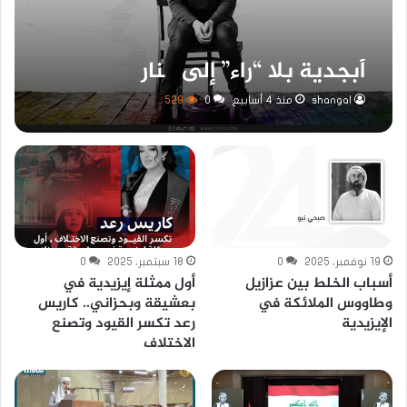
أبجدية بلا “راء” إلى چنار
shangal
منذ 4 أسابيع
0
529
19 نوفمبر، 2025
0
18 سبتمبر، 2025
0
أسباب الخلط بين عزازيل
أول ممثلة إيزيدية في
وطاووس الملائكة في
بعشيقة وبحزاني.. كاريس
الإيزيدية
رعد تكسر القيود وتصنع
الاختلاف