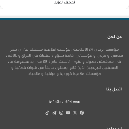
تحميل المزيد
من نحن
مؤسسة ايزيدي 24 الاعلامية ، مؤسسة اعلامية مستقلة من اي تحيز
سياسي او حزبي او مؤسساتي. خاصة بشؤون الاقليات في العراق و بالاخص
في محافظتي دهوك و نينوى. تأسست عام 2018 على يد مجموعة من
الصحفيين الايزيديين الذين كانوا يعملون سابقاً في قنوات فضائية و
مؤسسات اعلامية كوردية و عراقية و عالمية.
اتصل بنا
info@ezidi24.com
X
فيسبوك
يوتيوب
انستقرام
تيلقرام
‫TikTok