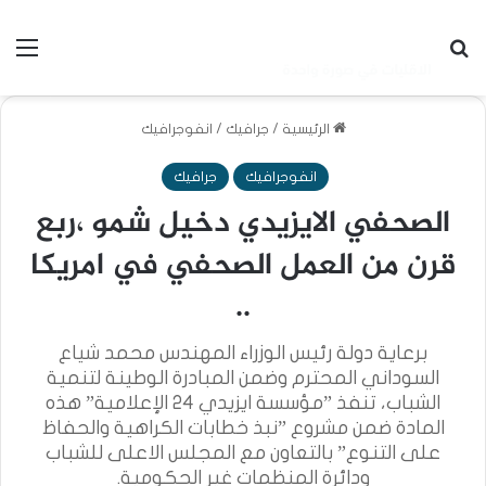
بحث عن
الق
الرئيسية
/
جرافيك
/
انفوجرافيك
انفوجرافيك
جرافيك
الصحفي الايزيدي دخيل شمو ،ربع
قرن من العمل الصحفي في امريكا
..
برعاية دولة رئيس الوزراء المهندس محمد شياع
السوداني المحترم وضمن المبادرة الوطينة لتنمية
الشباب، تنفذ ”مؤسسة ايزيدي 24 الإعلامية” هذه
المادة ضمن مشروع ”نبذ خطابات الكراهية والحفاظ
على التنوع” بالتعاون مع المجلس الاعلى للشباب
ودائرة المنظمات غير الحكومية.