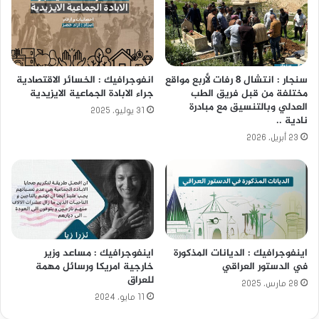
سنجار : انتشال ٨ رفات لأربع مواقع
انفوجرافيك : الخسائر الاقتصادية
مختلفة من قبل فريق الطب
جراء الابادة الجماعية الايزيدية
العدلي وبالتنسيق مع مبادرة
31 يوليو، 2025
نادية ..
23 أبريل، 2026
اينفوجرافيك : الديانات المذكورة
اينفوجرافيك : مساعد وزير
في الدستور العراقي
خارجية امريكا ورسائل مهمة
للعراق
28 مارس، 2025
11 مايو، 2024