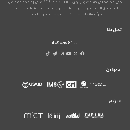
في محافظتي دهوك و نينوى. تأسست عام 2018 على يد مجموعة من
الصحفيين الايزيديين الذين كانوا يعملون سابقاً في قنوات فضائية و
مؤسسات اعلامية كوردية و عراقية و عالمية.
اتصل بنا
info@ezidi24.com
X
فيسبوك
يوتيوب
انستقرام
تيلقرام
‫TikTok
الممولين
الشركاء