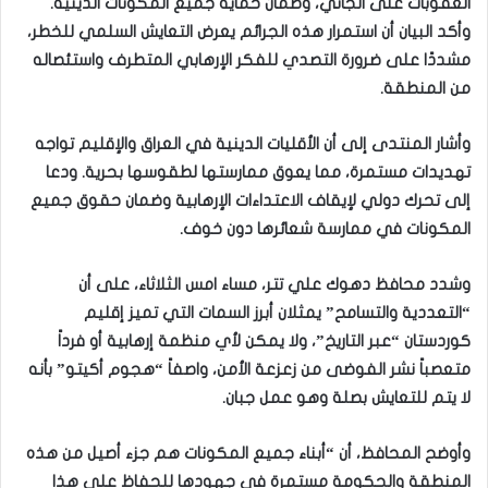
العقوبات على الجاني، وضمان حماية جميع المكونات الدينية.
وأكد البيان أن استمرار هذه الجرائم يعرض التعايش السلمي للخطر،
مشددًا على ضرورة التصدي للفكر الإرهابي المتطرف واستئصاله
من المنطقة.
وأشار المنتدى إلى أن الأقليات الدينية في العراق والإقليم تواجه
تهديدات مستمرة، مما يعوق ممارستها لطقوسها بحرية. ودعا
إلى تحرك دولي لإيقاف الاعتداءات الإرهابية وضمان حقوق جميع
المكونات في ممارسة شعائرها دون خوف.
وشدد محافظ دهوك علي تتر، مساء امس الثلاثاء، على أن
“التعددية والتسامح” يمثلان أبرز السمات التي تميز إقليم
كوردستان “عبر التاريخ”، ولا يمكن لأي منظمة إرهابية أو فرداً
متعصباً نشر الفوضى من زعزعة الأمن، واصفاً “هجوم أكيتو” بأنه
لا يتم للتعايش بصلة وهو عمل جبان.
وأوضح المحافظ، أن “أبناء جميع المكونات هم جزء أصيل من هذه
المنطقة والحكومة مستمرة في جهودها للحفاظ على هذا