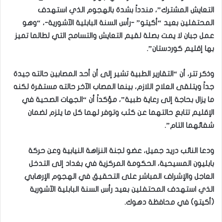
التعايش المشترك”، مندداً بشدة بالهجوم الذي استهدف
المحتفلين بعيد “أكيتو” -رأس السنة البابلية الآشورية-، “وهو
عمل جبان لا يمت بصلة لقيم التعايش والتسامح التي لطالما تميز
بها إقليم كوردستان”.
وذكر تتر، أن “التقارير الطبية تشير إلى أن أحد المصابين حالته جيدة
جداً ويتلقى العلاج اللازم، بينما المصاب الآخر حالته مستقرة لكنه
ما يزال بحاجة إلى رعاية طبية”، مؤكداً أن “الجهات الصحية في
الإقليم تتابع حالتهما عن كثب وتوفر لهما كل ما يلزم لضمان
شفائهما التام”.
ودعا النائب دريد جميل، عضو لجنة النزاهة النيابية وعن حركة
بابليون المسيحية، الحكومة المركزية في بغداد إلى التدخل
العاجل والإشراف المباشر على التحقيق في الهجوم الإرهابي
الذي استهدف المحتفلين بعيد رأس السنة البابلية الآشورية
(أكيتو) في محافظة دهوك.