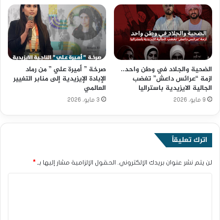
الضحية والجلاد في وطن واحد..
صرخة ” أميرة علي ” من رماد
ازمة “عرائس داعش” تغضب
الإبادة الإيزيدية إلى منابر التغيير
الجالية الايزيدية باستراليا
العالمي
9 مايو، 2026
3 مايو، 2026
اترك تعليقاً
لن يتم نشر عنوان بريدك الإلكتروني.
الحقول الإلزامية مشار إليها بـ
*
ا
ل
ت