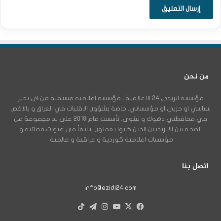
من نحن
مؤسسة ايزيدي 24 الاعلامية ، مؤسسة اعلامية مستقلة من اي تحيز
سياسي او حزبي او مؤسساتي. خاصة بشؤون الاقليات في العراق و بالاخص
في محافظتي دهوك و نينوى. تأسست عام 2018 على يد مجموعة من
الصحفيين الايزيديين الذين كانوا يعملون سابقاً في قنوات فضائية و
مؤسسات اعلامية كوردية و عراقية و عالمية.
اتصل بنا
info@ezidi24.com
X
فيسبوك
يوتيوب
انستقرام
تيلقرام
‫TikTok