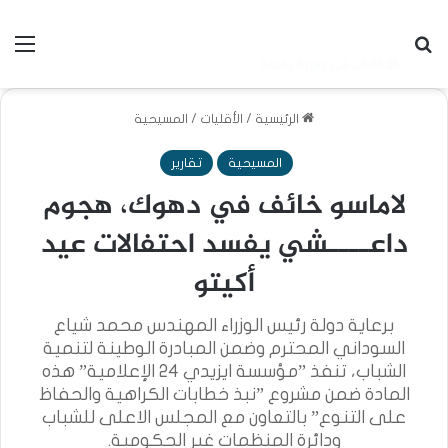
بحث عن
الق
الرئيسية
/
الأقليات
/
المسيحية
المسيحية
تقارير
لاماسو خائف في دهوك، هجوم
داعــــشي يفسد احتفالات عيد
أكيتو
برعاية دولة رئيس الوزراء المهندس محمد شياع
السوداني المحترم وضمن المبادرة الوطينة لتنمية
الشباب، تنفذ ”مؤسسة ايزيدي 24 الإعلامية” هذه
المادة ضمن مشروع ”نبذ خطابات الكراهية والحفاظ
على التنوع” بالتعاون مع المجلس الاعلى للشباب
ودائرة المنظمات غير الحكومية.