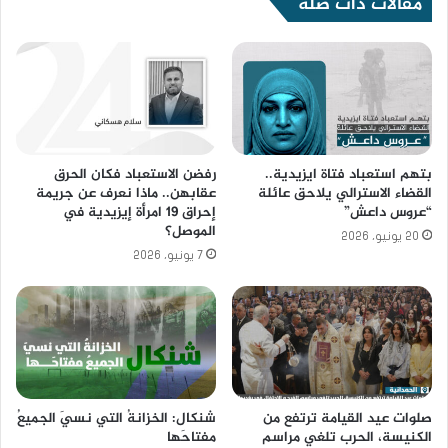
مقالات ذات صلة
بتهم استعباد فتاة ايزيدية..
رفضن الاستعباد فكان الحرق
القضاء الاسترالي يلاحق عائلة
عقابهن.. ماذا نعرف عن جريمة
“عروس داعش”
إحراق 19 امرأة إيزيدية في
الموصل؟
20 يونيو، 2026
7 يونيو، 2026
صلوات عيد القيامة ترتفع من
​شنكال: الخزانةُ التي نسيَ الجميعُ
الكنيسة، الحرب تلغي مراسم
مفتاحَها