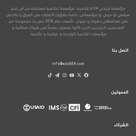
مؤسسة ايزيدي 24 الاعلامية ، مؤسسة اعلامية مستقلة من اي تحيز
سياسي او حزبي او مؤسساتي. خاصة بشؤون الاقليات في العراق و بالاخص
في محافظتي دهوك و نينوى. تأسست عام 2018 على يد مجموعة من
الصحفيين الايزيديين الذين كانوا يعملون سابقاً في قنوات فضائية و
مؤسسات اعلامية كوردية و عراقية و عالمية.
اتصل بنا
info@ezidi24.com
X
فيسبوك
يوتيوب
انستقرام
تيلقرام
‫TikTok
الممولين
الشركاء