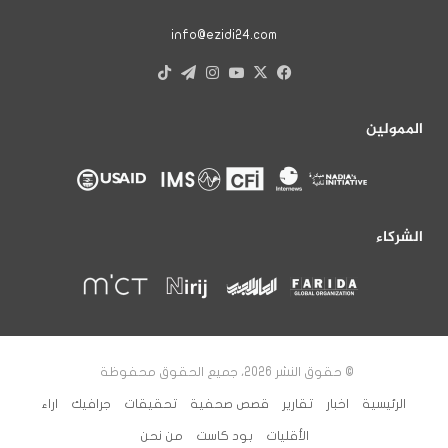
info@ezidi24.com
X
فيسبوك
يوتيوب
انستقرام
تيلقرام
‫TikTok
الممولين
الشركاء
© حقوق النشر 2026، جميع الحقوق محفوظة
الرئيسية
اخبار
تقارير
قصص صحفية
تحقيقات
جرافيك
اراء
الأقليات
بود كاست
من نحن