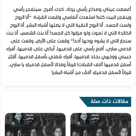
أغمضت عيناي وصداع رأسي يزداد، كدت أصرخ، سينفجر رأسي
وينفجر البيت كله! استعدت أنفاسي وتابعت القراءة: “أنا الروح
ولست الجسد، أنا الروح النقية التي لا يصلها أشباه البشر، أنا الروح
الخالدة التي لا تموت ولو مزقوا كل الجسد! أنا بنت الشمس، أنا بنت
سنجار التي لا يشوه روحها أحد!” وقعت على الأرض، وقعت على
قدمي ساري، أضع رأسي على قدميها، أبكي على قدميها، أفرك
جبيني ووجهي بجلد قدميها، أفرك شفتي بأسفل قدميها، أقبّل
أسفل قدميها آلاف القبلات! قرباناً وفداءً لأسفل قدميكِ يا ساري..
قرباناً لأسفل قدميكِ آلافٌ من أشباه البشر!
مقالات ذات صلة