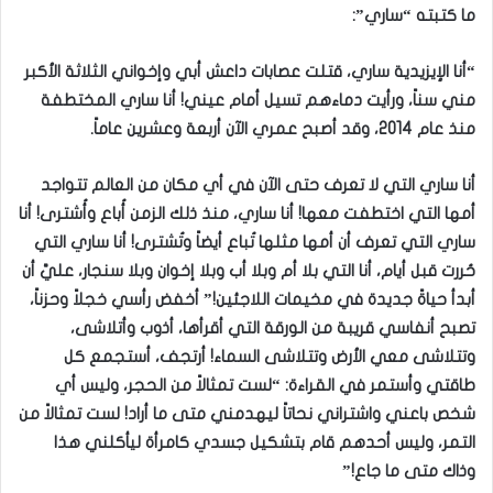
ما كتبته “ساري”:
“أنا الإيزيدية ساري، قتلت عصابات داعش أبي وإخواني الثلاثة الأكبر
مني سناً، ورأيت دماءهم تسيل أمام عيني! أنا ساري المختطفة
منذ عام 2014، وقد أصبح عمري الآن أربعة وعشرين عاماً.
أنا ساري التي لا تعرف حتى الآن في أي مكان من العالم تتواجد
أمها التي اختطفت معها! أنا ساري، منذ ذلك الزمن أُباع وأُشترى! أنا
ساري التي تعرف أن أمها مثلها تُباع أيضاً وتُشترى! أنا ساري التي
حُررت قبل أيام، أنا التي بلا أم وبلا أب وبلا إخوان وبلا سنجار، عليَّ أن
أبدأ حياةً جديدة في مخيمات اللاجئين!” أخفض رأسي خجلاً وحزناً،
تصبح أنفاسي قريبة من الورقة التي أقرأها، أذوب وأتلاشى،
وتتلاشى معي الأرض وتتلاشى السماء! أرتجف، أستجمع كل
طاقتي وأستمر في القراءة: “لست تمثالاً من الحجر، وليس أي
شخص باعني واشتراني نحاتاً ليهدمني متى ما أراد! لست تمثالاً من
التمر، وليس أحدهم قام بتشكيل جسدي كامرأة ليأكلني هذا
وذاك متى ما جاع!”