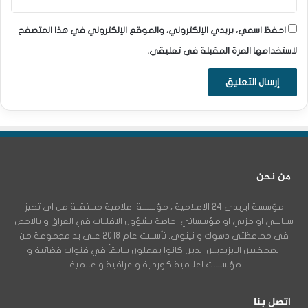
احفظ اسمي، بريدي الإلكتروني، والموقع الإلكتروني في هذا المتصفح
لاستخدامها المرة المقبلة في تعليقي.
من نحن
مؤسسة ايزيدي 24 الاعلامية ، مؤسسة اعلامية مستقلة من اي تحيز
سياسي او حزبي او مؤسساتي. خاصة بشؤون الاقليات في العراق و بالاخص
في محافظتي دهوك و نينوى. تأسست عام 2018 على يد مجموعة من
الصحفيين الايزيديين الذين كانوا يعملون سابقاً في قنوات فضائية و
مؤسسات اعلامية كوردية و عراقية و عالمية.
اتصل بنا