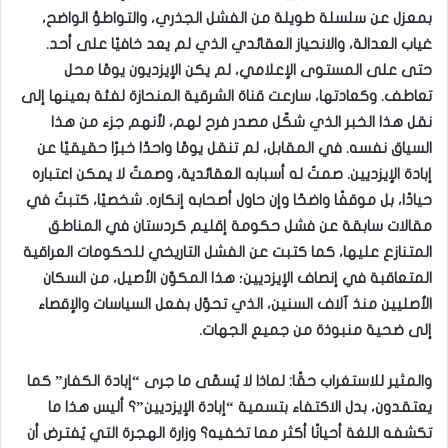
بمعزل عن سلسلة طويلة من الفشل الجذري، والتواطؤ الواضح،
غياب العدالة، والانحياز العقائدي الذي لم يعد خافيًا على أحد.
حتى على المستوى الإعلامي، لم يكن الإيزديون يومًا محل
تعاطف. وكعادتها، سارعت قناة الشرقية المنحازة لفئة بعينها إلى
نقل هذا الخبر الذي شكّل مصدر فرح لهم، لأنهم جزء من هذا
السياق نفسه. في المقابل، لم تنقل يومًا واحدًا خبرًا حقيقيًا عن
إبادة الإيزديين. صمتٌ له أسبابه العقائدية، وصمتٌ لا يمكن اعتباره
حيادًا، بل موقفًا واضحًا وإن حاول أصحابه إنكاره. شخصيًا، كتبتُ في
مقالات سابقة عن فشل حكومة إقليم كردستان في المناطق
المتنازع عليها، كما كتبت عن الفشل التاريخي للحكومات العراقية
المتعاقبة في إنصاف الإيزديين؛ هذا المكوّن الأصيل، من السكان
الأصليين منذ آلاف السنين، الذي تحوّل بفعل السياسات والإقصاء
إلى ضحية منبوذة من جميع الجهات.
والمثير للاستغراب حقًا: لماذا لا يُسمّى ما جرى “إبادة الكفار” كما
يعتقدون، بدل الاكتفاء بتسمية “إبادة الإيزديين”؟ أليس هذا ما
تكشفه اللغة أحيانًا أكثر مما تخفيه؟ وزارة الهجرة التي يُفترض أن