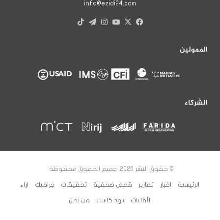
info@ezidi24.com
X
فيسبوك
يوتيوب
انستقرام
تيلقرام
‫TikTok
الممولين
الشركاء
© حقوق النشر 2026، جميع الحقوق محفوظة
الرئيسية
اخبار
تقارير
قصص صحفية
تحقيقات
جرافيك
اراء
الأقليات
بود كاست
من نحن