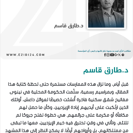
د.طارق قاسم
قبل أيام، وما تزال هذه الممارسات مستمرة حتى لحظة كتابة هذا
المقال، وبمراسيم رسمية، سلّمت الحكومة المحلية في نينوى
مفاتيح شقق سكنية فاخرة أُنشئت خصيصًا لعوائل داعش، أولئك
الذين ارتُكبت على أيديهم إبادة الإيزديين، وكأن ما حصل لهم
مكافأة أو مكرمة على جرائمهم. هي خطوة تفتح جروحًا لم
تلتئم، وتأتي في وقتٍ تحترق فيه خيم الإيزديين، معها ما تبقى
من ممتلكاتهم، بل وأرواحهم أيضًا. لا يمكن النظر إلى هذا المشهد