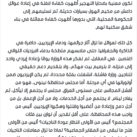
تكون معنية بضحايا التهجير أظهرت كفاءة لافتة في إعادة عوائل
داعش من مخيم الهول بسيارات حديثة، ثم تسليمهم إلى
الحكومة المحلية، التي بدورها أظهرت كفاءة مماثلة في بناء
شقق سكنية لهم.
كل ذلك لعوائل ما تزال آثار جرائمها، ودماء الإيزديين، حاضرة في
الذاكرة والجغرافيا. حتى ملابسهم ملطخة بدماء الايزديات اللواتي
اغتصبن . في المقابل، لم تفكر هذه الوزارة يومًا بإعادة إيزدي واحد
إلى منزله، لا بترميم بيت مهدّم، ولا بتقديم دعم حقيقي
للناجين. وزارة فاشلة، انشغلت بفئة محددة، لم يكن الإيزديون ضمن
أولوياتها في أي مرحلة. أما مجلس محافظة نينوى، فهو من
أفشل المجالس على مستوى العراق. مجلس لا يجتمع إلا ليأكل، ثم
يغادر لينام. لا يجتمع من أجل الخدمات، ولا من أجل الإعمار، بل من
أجل دمج وإعادة من أغضبوا وقتلوا وهجّروا الإيزديين. أليس من
واجب هذه المحافظة، على أقل تقدير، أن توازن بين فئات
المجتمع؟ أليس من الأولى انتظار عودة الناجيات؟ أليس من الأولى
فتح ما تبقى من المقابر الجماعية؟ لماذا ما تزال معاملات الناجيات