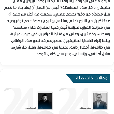
مركونة على الرفوف، يعلوها الغبار؟ ألا يوجد للإيزديين ممثل
حقيقي داخل هذه المحافظة؟ أليس من العدل أن يُعاد بناء ما هُدم
قبل مكافأة من دمّر؟ بحكم عملي، سمعت من أكثر من جهة أن
عددًا كبيرًا من الناجيات لم يستلمن رواتبهن بحجة عدم توفر رصيد
في ميزانية العراق؛ ميزانية تُهدر فيها المليارات على سياسيين،
وسجناء، وفضائيين، وعلى من قتلوا العراقيين في حروب عبثية،
بينما يُترك الضحايا الحقيقيون لمصيرهم.قد تبدو هذه الوقائع،
في ظاهرها، أخطاءً إدارية، لكنها في جوهرها، وقبل كل شيء،
فشل أخلاقي، وإنساني، وسياسي كامل الأوجه
مقالات ذات صلة