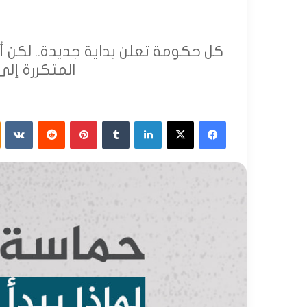
كل حكومة تعلن بداية جديدة.. لكن أي
المتكررة إل
فيسبوك
X
لينكدإن
‏Tumblr
بينتيريست
‏Reddit
‏VKontakte