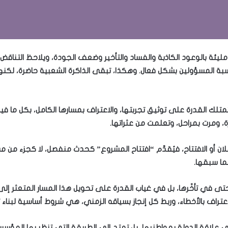
ئة بالوعود الكاذبة والفساد والتأخير وضعف الجودة، ويلاحظ التناقض بين 
حاسبة المسؤولين بشكل فعال. وهكذا، تبقى الذاكرة الشعبية حاضرة، لك
ا تمتلك القدرة على توثيق تجربتها، والاعتراف بمسارها الكامل، بكل ما ف
، ومرت بمراحل، وتعلمت من عثراتها.
علان أو الافتتاح، فيُقدَّم “افتتاح المشروع” كحدث منفصل، لا كجزء من م
ما سبقها.
في تأخّرها، بل في غياب القدرة على تحويل هذا المسار المتعثر إلى 
والاعتراف بالأخطاء، وربط كل إنجاز بسياقه الزمني، هي شروط أساسية لبنا
ى علاقة الدولة بمواطنيها، بل تمتد إلى الطريقة التي تنظر بها المؤسس