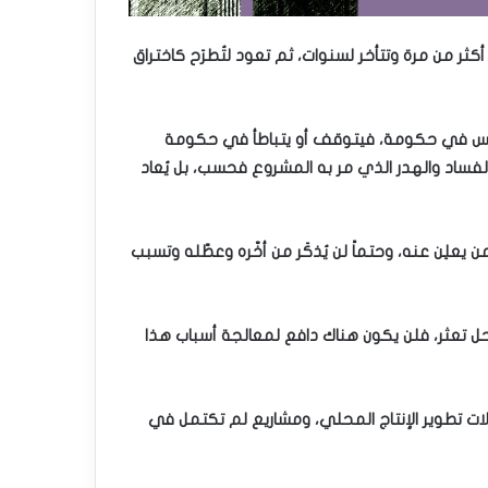
كثر من مرة وتتأخر لسنوات، ثم تعود لتُطرَح كاختراق
أساس في حكومة، فيتوقف أو يتباطأ في حكومة
لفساد والهدر الذي مر به المشروع فحسب، بل يُعاد
ِن عنه، وحتماً لن يُذكَر من أخّره وعطّله وتسبب
راحل تعثر، فلن يكون هناك دافع لمعالجة أسباب هذا
ات تطوير الإنتاج المحلي، ومشاريع لم تكتمل في