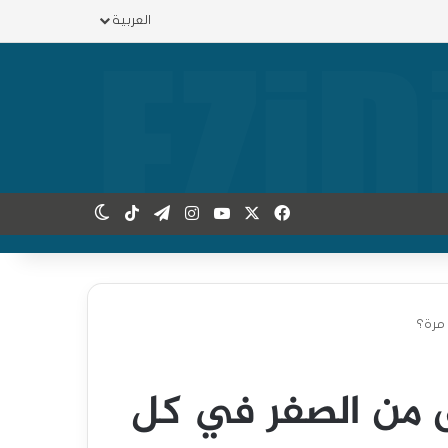
العربية
X
فيسبوك
يوتيوب
انستقرام
تيلقرام
‫TikTok
الوضع المظلم
 مرة؟
اق من الصفر في كل