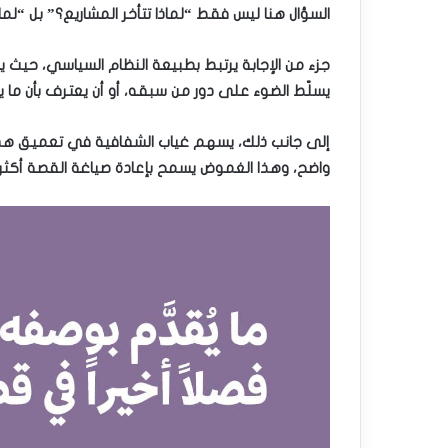
السؤال هنا ليس فقط “لماذا تتأخر المشاريع؟” بل “لماذا
جزء من الإجابة يرتبط بطبيعة النظام السياسي، حيث 
يسلّط الضوء على دور من سبقه، أو أن يعترف بأن ما يق
إلى جانب ذلك، يسهم غياب الشفافية في تعميق هذه ال
واضح، وهذا الغموض يسمح بإعادة صياغة القصة أكثر م