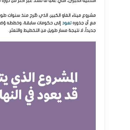
التحتية الكبرى، التي غالباً ما تمتد عبر أكثر من دورة
مشروع ميناء الفاو الكبير، الذي طُرح منذ سنوات طوي
مع أن جذوره
تعود
إلى حكومات سابقة، وخططه وُضعت م
جديداً، لا نتيجة مسار طويل من التخطيط والتعثر.