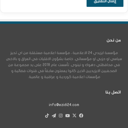
من نحن
مؤسسة ايزيدي 24 الاعلامية ، مؤسسة اعلامية مستقلة من اي تحيز
سياسي او حزبي او مؤسساتي. خاصة بشؤون الاقليات في العراق و بالاخص
في محافظتي دهوك و نينوى. تأسست عام 2018 على يد مجموعة من
الصحفيين الايزيديين الذين كانوا يعملون سابقاً في قنوات فضائية و
مؤسسات اعلامية كوردية و عراقية و عالمية.
اتصل بنا
info@ezidi24.com
X
فيسبوك
يوتيوب
انستقرام
تيلقرام
‫TikTok