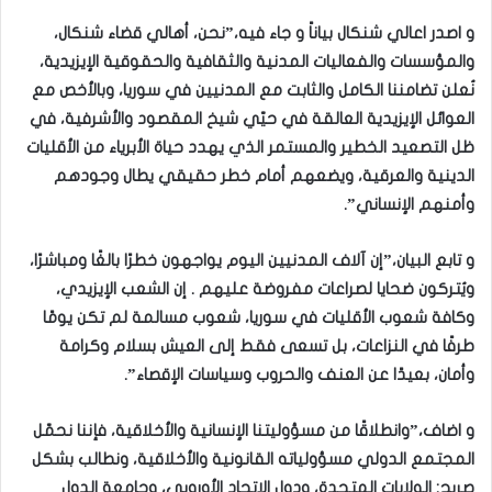
و اصدر اعالي شنكال بياناً و جاء فيه،”نحن، أهالي قضاء شنكال،
والمؤسسات والفعاليات المدنية والثقافية والحقوقية الإيزيدية،
نُعلن تضامننا الكامل والثابت مع المدنيين في سوريا، وبالأخص مع
العوائل الإيزيدية العالقة في حيّي شيخ المقصود والأشرفية، في
ظل التصعيد الخطير والمستمر الذي يهدد حياة الأبرياء من الأقليات
الدينية والعرقية، ويضعهم أمام خطر حقيقي يطال وجودهم
وأمنهم الإنساني”.
و تابع البيان،”إن آلاف المدنيين اليوم يواجهون خطرًا بالغًا ومباشرًا،
ويُتركون ضحايا لصراعات مفروضة عليهم . إن الشعب الإيزيدي،
وكافة شعوب الأقليات في سوريا، شعوب مسالمة لم تكن يومًا
طرفًا في النزاعات، بل تسعى فقط إلى العيش بسلام وكرامة
وأمان، بعيدًا عن العنف والحروب وسياسات الإقصاء”.
و اضاف،”وانطلاقًا من مسؤوليتنا الإنسانية والأخلاقية، فإننا نحمّل
المجتمع الدولي مسؤولياته القانونية والأخلاقية، ونطالب بشكل
صريح: الولايات المتحدة، ودول الاتحاد الأوروبي، وجامعة الدول