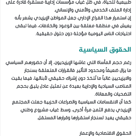
طبيعية للحياة، في ظل غياب مؤسسات إدارية مستقرة قادرة على
إدارة الملف الخدمي والأمني والإنساني.
إن استمرار هذا الفراغ الإداري جعل المواطن الإيزيدي يشعر بأنه
يعيش في منطقة معلقة بين الوعود والخلافات، فيما تبقى
احتياجات الناس اليومية مؤجلة دون حلول حقيقية.
الحقوق السياسية
رغم حجم المأساة التي عاشها الإيزيديون، إلا أن حضورهم السياسي
ما يزال ضعيفاً ومحدود التأثير. فالقرارات المتعلقة بسنجار
والايزيديين غالباً ما تُتخذ دون إشراك حقيقي لأبنائها، فيما بقيت
المناصب السيادية والإدارية بعيدة عن تمثيل عادل يليق بحجم
التضحيات والمعاناة.
كما أن الانقسامات السياسية والصراعات الحزبية جعلت المجتمع
الإيزيدي يدفع الثمن مرةً أخرى، وسط غياب مشروع وطني
حقيقي يعيد لسنجار استقرارها وقرارها المستقل.
الحقوق الاقتصادية والإعمار