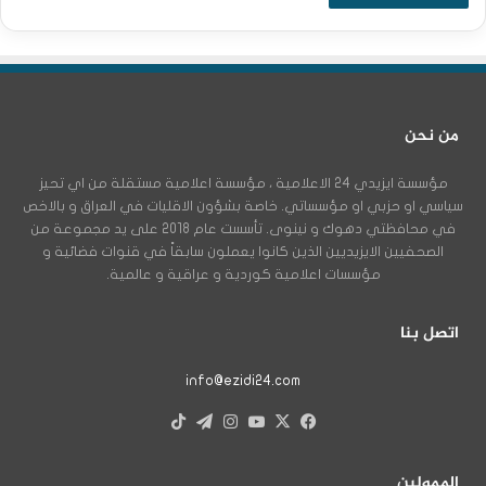
من نحن
مؤسسة ايزيدي 24 الاعلامية ، مؤسسة اعلامية مستقلة من اي تحيز
سياسي او حزبي او مؤسساتي. خاصة بشؤون الاقليات في العراق و بالاخص
في محافظتي دهوك و نينوى. تأسست عام 2018 على يد مجموعة من
الصحفيين الايزيديين الذين كانوا يعملون سابقاً في قنوات فضائية و
مؤسسات اعلامية كوردية و عراقية و عالمية.
اتصل بنا
info@ezidi24.com
X
فيسبوك
يوتيوب
انستقرام
تيلقرام
‫TikTok
الممولين