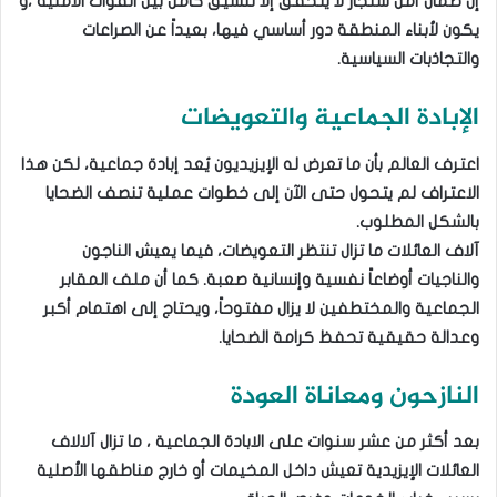
إن ضمان أمن سنجار لا يتحقق إلا تنسيق كامل بين القوات الامنية ،و
يكون لأبناء المنطقة دور أساسي فيها، بعيداً عن الصراعات
والتجاذبات السياسية.
الإبادة الجماعية والتعويضات
اعترف العالم بأن ما تعرض له الإيزيديون يُعد إبادة جماعية، لكن هذا
الاعتراف لم يتحول حتى الآن إلى خطوات عملية تنصف الضحايا
بالشكل المطلوب.
آلاف العائلات ما تزال تنتظر التعويضات، فيما يعيش الناجون
والناجيات أوضاعاً نفسية وإنسانية صعبة. كما أن ملف المقابر
الجماعية والمختطفين لا يزال مفتوحاً، ويحتاج إلى اهتمام أكبر
وعدالة حقيقية تحفظ كرامة الضحايا.
النازحون ومعاناة العودة
بعد أكثر من عشر سنوات على الابادة الجماعية ، ما تزال آلالاف
العائلات الإيزيدية تعيش داخل المخيمات أو خارج مناطقها الأصلية