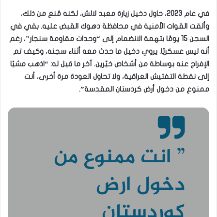
في عام 2023، حاول دخيل زيارة معبد لالش، لكنه مُنع من ذلك،
وألقت القوات الأمنية في محافظة دهوك القبض عليه. بقي في
السجن 15 يومًا بتهمة الانضمام إلى “وحدات مقاومة سنجار”، رغم
أنه ليس عسكريًا. يروي دخيل ما حدث معه أثناء سجنه، وكيف تم
الإفراج عنه بوساطة من أشخاص خيّرين. آخر ما قيل له: “اذهب مشيًا
إلى نقطة التفتيش العراقية، ولا تحاول العودة مرة أخرى، أنت
ممنوع من دخول أرض كردستان المقدسة”.
” انت ممنوع من
دخول ارض
كوردستان