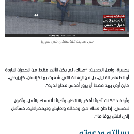
في مدينة القامشلي في سوريا
بحسرة، واصل الحديث: “هناك، لم يكن الألم فقط من الجدران الباردة
أو الطعام القليل، بل من الإهانة التي شعرت بها كإنسان، كإيزيدي،
كابن أرض يريد فقط أن يزور أقدس مكان لديه”.
وأردف: “كنت أحيانًا أفكر بالانتحار، وأحيانًا أتمسك بالأمل، وأقول
لنفسي: إذا كان هناك حق وعدالة وتعايش وديمقراطية، فسأصل
إلى لالش يومًا ما”.
رسالته ودعوته