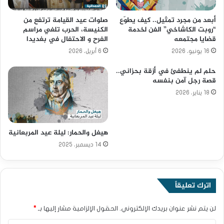
أبعد من مجرد تمثيل.. كيف يطوّع
صلوات عيد القيامة ترتفع من
“روبت الكاشاخي” الفن لخدمة
الكنيسة، الحرب تلغي مراسم
قضايا مجتمعه
الفرح و الاحتفال في بغديدا
16 يونيو، 2026
6 أبريل، 2026
حلم لم ينطفئ في أزقة بحزاني..
قصة رجل آمن بنفسه
18 يناير، 2026
هيغل والحمار: ليلة عيد المربعانية
14 ديسمبر، 2025
اترك تعليقاً
لن يتم نشر عنوان بريدك الإلكتروني.
الحقول الإلزامية مشار إليها بـ
*