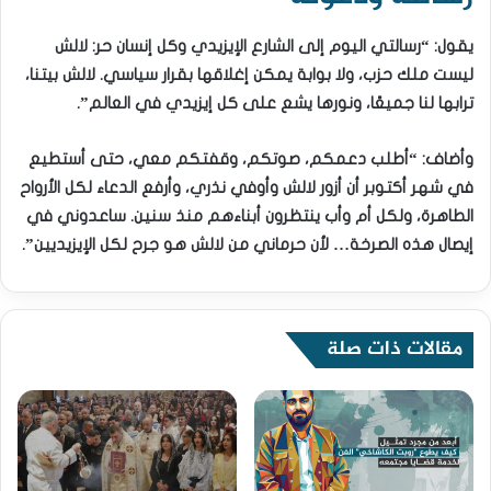
يقول: “رسالتي اليوم إلى الشارع الإيزيدي وكل إنسان حر: لالش
ليست ملك حزب، ولا بوابة يمكن إغلاقها بقرار سياسي. لالش بيتنا،
ترابها لنا جميعًا، ونورها يشع على كل إيزيدي في العالم”.
وأضاف: “أطلب دعمكم، صوتكم، وقفتكم معي، حتى أستطيع
في شهر أكتوبر أن أزور لالش وأوفي نذري، وأرفع الدعاء لكل الأرواح
الطاهرة، ولكل أم وأب ينتظرون أبناءهم منذ سنين. ساعدوني في
إيصال هذه الصرخة… لأن حرماني من لالش هو جرح لكل الإيزيديين”.
مقالات ذات صلة