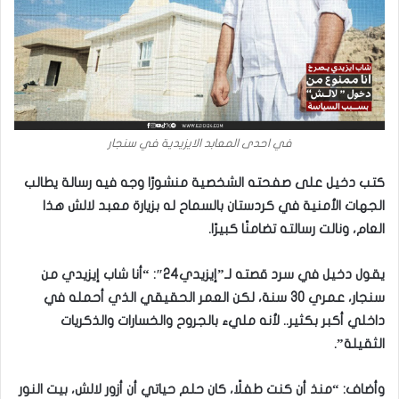
في احدى المعابد الايزيدية في سنجار
كتب دخيل على صفحته الشخصية منشورًا وجه فيه رسالة يطالب
الجهات الأمنية في كردستان بالسماح له بزيارة معبد لالش هذا
العام، ونالت رسالته تضامنًا كبيرًا.
يقول دخيل في سرد قصته لـ”إيزيدي24″: “أنا شاب إيزيدي من
سنجار، عمري 30 سنة، لكن العمر الحقيقي الذي أحمله في
داخلي أكبر بكثير.. لأنه مليء بالجروح والخسارات والذكريات
الثقيلة”.
وأضاف: “منذ أن كنت طفلًا، كان حلم حياتي أن أزور لالش، بيت النور