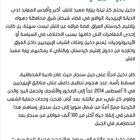
دخيل يحلم كل ليلة بزيارة معبد لالش، أكبر وأقدس المعابد لدى
الديانة الإيزيدية، الواقع في قضاء شيخان شرق محافظة دهوك
بإقليم كردستان العراق. قصة فراقه عن لالش ليست سهلة، بل كانت
إحدى المغامرات التي خاضها. بسبب الاختلاف في السياسة أو
الأيديولوجيات، يُمنع دخيل ومئات الشباب الإيزيديين داخل العراق
وخارجه من دخول إقليم كردستان، وبالتالي لا يمكنهم زيارة معبد
لالش.
كان دخيل لاجئًا على جبل سنجار، حيث غادر ناحية القحطانية،
مسقط رأسه، عند هجوم تنظيم داعش على مناطق الإيزيديين
في 3 أغسطس 2014. لجأ إلى الصخور والأشجار، وتحمل البرد والحر،
وقاوم كل شيء مع عائلته. بعد أيام، فتحت وحدات حماية الشعب
الكردية ممرًا آمنًا من شمال سوريا إلى جبل سنجار، وساهم هذا
الممر في إنقاذ حياة أكثر من 100 ألف مواطن من سنجار بعد
انحصارهم في الجبل.
وصل دخيل مع عائلته إلى سوريا، وبالتحديد مدينة “تربة سبي”.