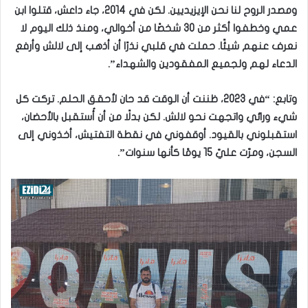
ومصدر الروح لنا نحن الإيزيديين. لكن في 2014، جاء داعش، قتلوا ابن
عمي وخطفوا أكثر من 30 شخصًا من أخوالي، ومنذ ذلك اليوم لا
نعرف عنهم شيئًا. حملت في قلبي نذرًا أن أذهب إلى لالش وأرفع
الدعاء لهم ولجميع المفقودين والشهداء”.
وتابع: “في 2023، ظننت أن الوقت قد حان لأحقق الحلم. تركت كل
شيء ورائي واتجهت نحو لالش. لكن بدلًا من أن أُستقبل بالأحضان،
استقبلوني بالقيود. أوقفوني في نقطة التفتيش، أخذوني إلى
السجن، ومرّت عليّ 15 يومًا كأنها سنوات”.